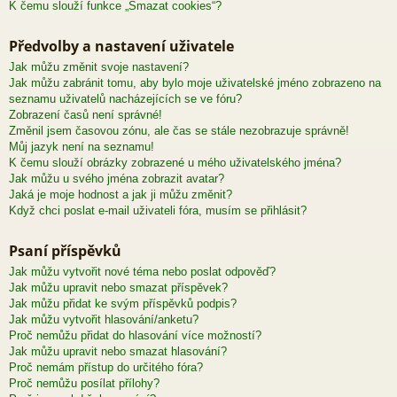
K čemu slouží funkce „Smazat cookies“?
Předvolby a nastavení uživatele
Jak můžu změnit svoje nastavení?
Jak můžu zabránit tomu, aby bylo moje uživatelské jméno zobrazeno na
seznamu uživatelů nacházejících se ve fóru?
Zobrazení časů není správné!
Změnil jsem časovou zónu, ale čas se stále nezobrazuje správně!
Můj jazyk není na seznamu!
K čemu slouží obrázky zobrazené u mého uživatelského jména?
Jak můžu u svého jména zobrazit avatar?
Jaká je moje hodnost a jak ji můžu změnit?
Když chci poslat e-mail uživateli fóra, musím se přihlásit?
Psaní příspěvků
Jak můžu vytvořit nové téma nebo poslat odpověď?
Jak můžu upravit nebo smazat příspěvek?
Jak můžu přidat ke svým příspěvků podpis?
Jak můžu vytvořit hlasování/anketu?
Proč nemůžu přidat do hlasování více možností?
Jak můžu upravit nebo smazat hlasování?
Proč nemám přístup do určitého fóra?
Proč nemůžu posílat přílohy?