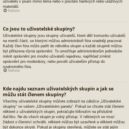
uživatelů v psaní mimo téma nebo v posílání hanlivých nebo urážlivých
materiálů.
Nahoru
Co jsou to uživatelské skupiny?
Uživatelské skupiny jsou skupiny uživatelů, které dělí komunitu uživatelů
na menší části, se kterými můžou administrátoři fóra snadněji pracovat.
Každý člen fóra může patřit do několika skupin a každé skupině můžou
být přiřazena různá oprávnění. To umožňuje administrátorům jednoduše
měnit oprávnění pro mnoho uživatelů najednou, například změnit
oprávnění pro moderátory, nebo povolit uživatelům přístup do
soukromého fóra.
Nahoru
Kde najdu seznam uživatelských skupin a jak se
můžu stát členem skupiny?
Všechny uživatelské skupiny můžete zobrazit na záložce „Uživatelské
skupiny“ ve vašem „Uživatelském panelu“. Pokud se chcete stát členem
některé z uživatelských skupin, pokračujte kliknutím na příslušné
tlačítko. Ne do všech skupin je volný přístup. V některých se musí
žádost o členství schválit, některé můžou být uzavřené a některé můžou
být dokonce skryté. Pokud je skupiny otevřená, můžete se stát jejím