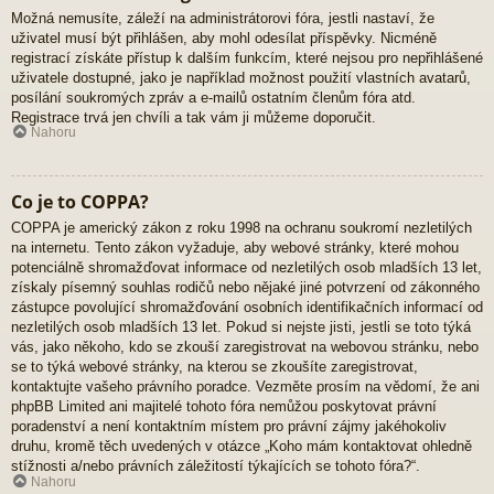
Možná nemusíte, záleží na administrátorovi fóra, jestli nastaví, že
uživatel musí být přihlášen, aby mohl odesílat příspěvky. Nicméně
registrací získáte přístup k dalším funkcím, které nejsou pro nepřihlášené
uživatele dostupné, jako je například možnost použití vlastních avatarů,
posílání soukromých zpráv a e-mailů ostatním členům fóra atd.
Registrace trvá jen chvíli a tak vám ji můžeme doporučit.
Nahoru
Co je to COPPA?
COPPA je americký zákon z roku 1998 na ochranu soukromí nezletilých
na internetu. Tento zákon vyžaduje, aby webové stránky, které mohou
potenciálně shromažďovat informace od nezletilých osob mladších 13 let,
získaly písemný souhlas rodičů nebo nějaké jiné potvrzení od zákonného
zástupce povolující shromažďování osobních identifikačních informací od
nezletilých osob mladších 13 let. Pokud si nejste jisti, jestli se toto týká
vás, jako někoho, kdo se zkouší zaregistrovat na webovou stránku, nebo
se to týká webové stránky, na kterou se zkoušíte zaregistrovat,
kontaktujte vašeho právního poradce. Vezměte prosím na vědomí, že ani
phpBB Limited ani majitelé tohoto fóra nemůžou poskytovat právní
poradenství a není kontaktním místem pro právní zájmy jakéhokoliv
druhu, kromě těch uvedených v otázce „Koho mám kontaktovat ohledně
stížnosti a/nebo právních záležitostí týkajících se tohoto fóra?“.
Nahoru