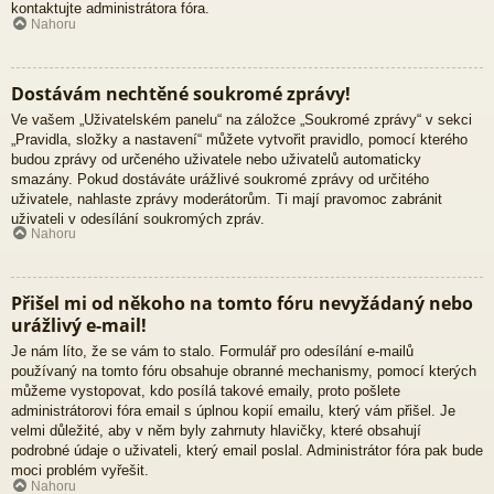
kontaktujte administrátora fóra.
Nahoru
Dostávám nechtěné soukromé zprávy!
Ve vašem „Uživatelském panelu“ na záložce „Soukromé zprávy“ v sekci
„Pravidla, složky a nastavení“ můžete vytvořit pravidlo, pomocí kterého
budou zprávy od určeného uživatele nebo uživatelů automaticky
smazány. Pokud dostáváte urážlivé soukromé zprávy od určitého
uživatele, nahlaste zprávy moderátorům. Ti mají pravomoc zabránit
uživateli v odesílání soukromých zpráv.
Nahoru
Přišel mi od někoho na tomto fóru nevyžádaný nebo
urážlivý e-mail!
Je nám líto, že se vám to stalo. Formulář pro odesílání e-mailů
používaný na tomto fóru obsahuje obranné mechanismy, pomocí kterých
můžeme vystopovat, kdo posílá takové emaily, proto pošlete
administrátorovi fóra email s úplnou kopií emailu, který vám přišel. Je
velmi důležité, aby v něm byly zahrnuty hlavičky, které obsahují
podrobné údaje o uživateli, který email poslal. Administrátor fóra pak bude
moci problém vyřešit.
Nahoru