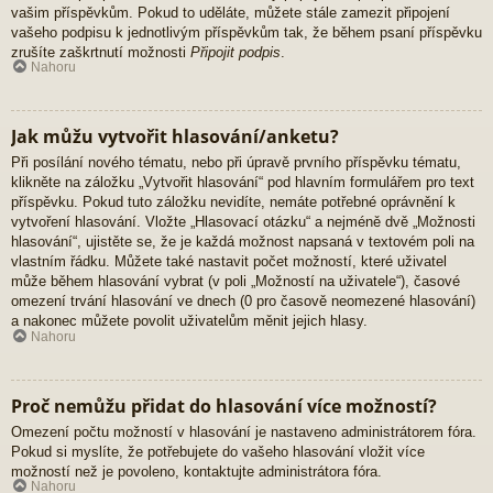
vašim příspěvkům. Pokud to uděláte, můžete stále zamezit připojení
vašeho podpisu k jednotlivým příspěvkům tak, že během psaní příspěvku
zrušíte zaškrtnutí možnosti
Připojit podpis
.
Nahoru
Jak můžu vytvořit hlasování/anketu?
Při posílání nového tématu, nebo při úpravě prvního příspěvku tématu,
klikněte na záložku „Vytvořit hlasování“ pod hlavním formulářem pro text
příspěvku. Pokud tuto záložku nevidíte, nemáte potřebné oprávnění k
vytvoření hlasování. Vložte „Hlasovací otázku“ a nejméně dvě „Možnosti
hlasování“, ujistěte se, že je každá možnost napsaná v textovém poli na
vlastním řádku. Můžete také nastavit počet možností, které uživatel
může během hlasování vybrat (v poli „Možností na uživatele“), časové
omezení trvání hlasování ve dnech (0 pro časově neomezené hlasování)
a nakonec můžete povolit uživatelům měnit jejich hlasy.
Nahoru
Proč nemůžu přidat do hlasování více možností?
Omezení počtu možností v hlasování je nastaveno administrátorem fóra.
Pokud si myslíte, že potřebujete do vašeho hlasování vložit více
možností než je povoleno, kontaktujte administrátora fóra.
Nahoru