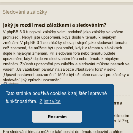
Sledování a záložky
Jaký je rozdíl mezi záložkami a sledováním?
V phpBB 3.0 fungovali záložky velmi podobně jako záložky ve vašem
prohlížeči. Nebyli jste upozorněni, když došlo v tématu k nějakým
změnám. V phpBB 3.1 se záložky chovají stejně jako sledování tématu,
což znamená, že můžete být upozorněni, když v tématu v záložkách
dojde k nějakým změnám. Při sledování fóra nebo tématu budete
upozorněni, když dojde ve sledovaném fóru nebo tématu k nějakým
změnám. Způsob upozornění pro záložky a sledování můžete nastavit ve
vašem „Uživatelském panelu“ na záložce „Nastavení fóra“ v sekci
„Upravit nastavení upozornění“. Může být užitečné nastavit pro záložky a
sledování jiný způsob upozornění.
Nahoru
Tato stránka používá cookies k zajištění správné
funkčnosti fóra.
Zjistit více
Jak můžu přidat určité téma do záložek nebo téma
začít sledovat?
Přidat určité téma do záložek nebo téma začít sledovat můžete kliknutím
Rozumím
na příslušný odkaz v nabídce „Nástroje tématu“ (obvykle má ikonu klíče),
která se nachází nad a pod tématem.
Pro sledování tématu můžete také poslat do tématu odpověď a přitom