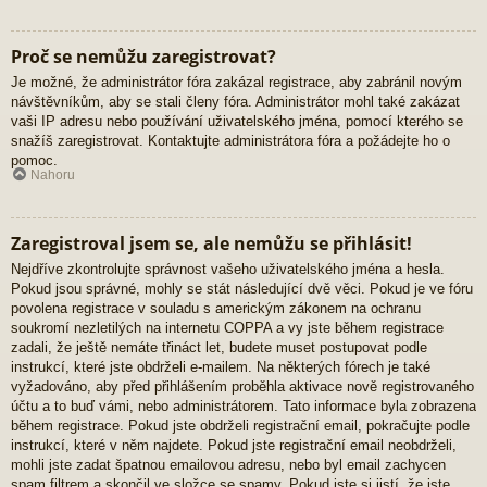
Proč se nemůžu zaregistrovat?
Je možné, že administrátor fóra zakázal registrace, aby zabránil novým
návštěvníkům, aby se stali členy fóra. Administrátor mohl také zakázat
vaši IP adresu nebo používání uživatelského jména, pomocí kterého se
snažíš zaregistrovat. Kontaktujte administrátora fóra a požádejte ho o
pomoc.
Nahoru
Zaregistroval jsem se, ale nemůžu se přihlásit!
Nejdříve zkontrolujte správnost vašeho uživatelského jména a hesla.
Pokud jsou správné, mohly se stát následující dvě věci. Pokud je ve fóru
povolena registrace v souladu s americkým zákonem na ochranu
soukromí nezletilých na internetu COPPA a vy jste během registrace
zadali, že ještě nemáte třináct let, budete muset postupovat podle
instrukcí, které jste obdrželi e-mailem. Na některých fórech je také
vyžadováno, aby před přihlášením proběhla aktivace nově registrovaného
účtu a to buď vámi, nebo administrátorem. Tato informace byla zobrazena
během registrace. Pokud jste obdrželi registrační email, pokračujte podle
instrukcí, které v něm najdete. Pokud jste registrační email neobdrželi,
mohli jste zadat špatnou emailovou adresu, nebo byl email zachycen
spam filtrem a skončil ve složce se spamy. Pokud jste si jistí, že jste