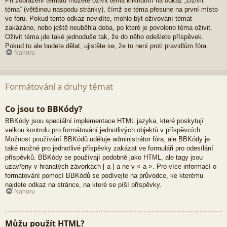
Při zobrazení tématu můžete oživit téma kliknutím na odkaz „Oživit
téma“ (většinou naspodu stránky), čímž se téma přesune na první místo
ve fóru. Pokud tento odkaz nevidíte, mohlo být oživování témat
zakázáno, nebo ještě neuběhla doba, po které je povoleno téma oživit.
Oživit téma jde také jednoduše tak, že do něho odešlete příspěvek.
Pokud to ale budete dělat, ujistěte se, že to není proti pravidlům fóra.
Nahoru
Formátování a druhy témat
Co jsou to BBKódy?
BBKódy jsou speciální implementace HTML jazyka, které poskytují
velkou kontrolu pro formátování jednotlivých objektů v příspěvcích.
Možnost používání BBKódů uděluje administrátor fóra, ale BBKódy je
také možné pro jednotlivé příspěvky zakázat ve formuláři pro odesílání
příspěvků. BBKódy se používají podobně jako HTML, ale tagy jsou
uzavřeny v hranatých závorkách [ a ] a ne v < a >. Pro více informací o
formátování pomocí BBKódů se podívejte na průvodce, ke kterému
najdete odkaz na stránce, na které se píší příspěvky.
Nahoru
Můžu použít HTML?