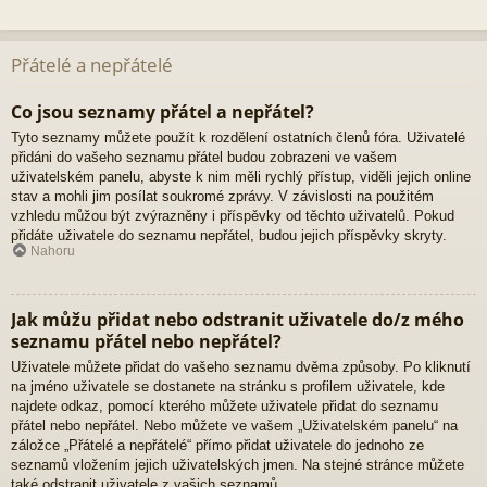
Přátelé a nepřátelé
Co jsou seznamy přátel a nepřátel?
Tyto seznamy můžete použít k rozdělení ostatních členů fóra. Uživatelé
přidáni do vašeho seznamu přátel budou zobrazeni ve vašem
uživatelském panelu, abyste k nim měli rychlý přístup, viděli jejich online
stav a mohli jim posílat soukromé zprávy. V závislosti na použitém
vzhledu můžou být zvýrazněny i příspěvky od těchto uživatelů. Pokud
přidáte uživatele do seznamu nepřátel, budou jejich příspěvky skryty.
Nahoru
Jak můžu přidat nebo odstranit uživatele do/z mého
seznamu přátel nebo nepřátel?
Uživatele můžete přidat do vašeho seznamu dvěma způsoby. Po kliknutí
na jméno uživatele se dostanete na stránku s profilem uživatele, kde
najdete odkaz, pomocí kterého můžete uživatele přidat do seznamu
přátel nebo nepřátel. Nebo můžete ve vašem „Uživatelském panelu“ na
záložce „Přátelé a nepřátelé“ přímo přidat uživatele do jednoho ze
seznamů vložením jejich uživatelských jmen. Na stejné stránce můžete
také odstranit uživatele z vašich seznamů.