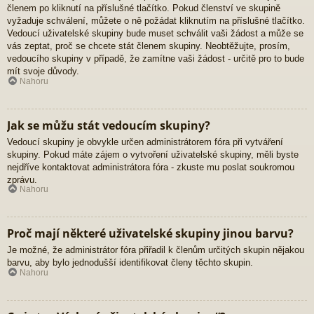
členem po kliknutí na příslušné tlačítko. Pokud členství ve skupině
vyžaduje schválení, můžete o ně požádat kliknutím na příslušné tlačítko.
Vedoucí uživatelské skupiny bude muset schválit vaši žádost a může se
vás zeptat, proč se chcete stát členem skupiny. Neobtěžujte, prosím,
vedoucího skupiny v případě, že zamítne vaši žádost - určitě pro to bude
mít svoje důvody.
Nahoru
Jak se můžu stát vedoucím skupiny?
Vedoucí skupiny je obvykle určen administrátorem fóra při vytváření
skupiny. Pokud máte zájem o vytvoření uživatelské skupiny, měli byste
nejdříve kontaktovat administrátora fóra - zkuste mu poslat soukromou
zprávu.
Nahoru
Proč mají některé uživatelské skupiny jinou barvu?
Je možné, že administrátor fóra přiřadil k členům určitých skupin nějakou
barvu, aby bylo jednodušší identifikovat členy těchto skupin.
Nahoru