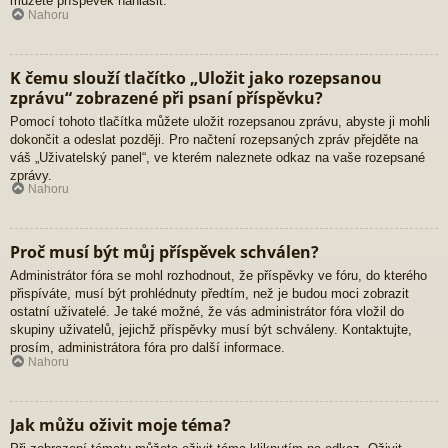
můžete příspěvek nahlásit.
Nahoru
K čemu slouží tlačítko „Uložit jako rozepsanou
zprávu“ zobrazené při psaní příspěvku?
Pomocí tohoto tlačítka můžete uložit rozepsanou zprávu, abyste ji mohli
dokončit a odeslat později. Pro načtení rozepsaných zpráv přejděte na
váš „Uživatelský panel“, ve kterém naleznete odkaz na vaše rozepsané
zprávy.
Nahoru
Proč musí být můj příspěvek schválen?
Administrátor fóra se mohl rozhodnout, že příspěvky ve fóru, do kterého
přispíváte, musí být prohlédnuty předtím, než je budou moci zobrazit
ostatní uživatelé. Je také možné, že vás administrátor fóra vložil do
skupiny uživatelů, jejichž příspěvky musí být schváleny. Kontaktujte,
prosím, administrátora fóra pro další informace.
Nahoru
Jak můžu oživit moje téma?