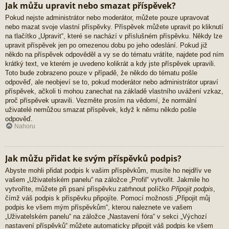
Jak můžu upravit nebo smazat příspěvek?
Pokud nejste administrátor nebo moderátor, můžete pouze upravovat
nebo mazat svoje vlastní příspěvky. Příspěvek můžete upravit po kliknutí
na tlačítko „Upravit“, které se nachází v příslušném příspěvku. Někdy lze
upravit příspěvek jen po omezenou dobu po jeho odeslání. Pokud již
někdo na příspěvek odpověděl a vy se do tématu vrátíte, najdete pod ním
krátký text, ve kterém je uvedeno kolikrát a kdy jste příspěvek upravili.
Toto bude zobrazeno pouze v případě, že někdo do tématu pošle
odpověď, ale neobjeví se to, pokud moderátor nebo administrátor upraví
příspěvek, ačkoli ti mohou zanechat na základě vlastního uvážení vzkaz,
proč příspěvek upravili. Vezměte prosím na vědomí, že normální
uživatelé nemůžou smazat příspěvek, když k němu někdo pošle
odpověď.
Nahoru
Jak můžu přidat ke svým příspěvků podpis?
Abyste mohli přidat podpis k vašim příspěvkům, musíte ho nejdřív ve
vašem „Uživatelském panelu“ na záložce „Profil“ vytvořit. Jakmile ho
vytvoříte, můžete při psaní příspěvku zatrhnout políčko
Připojit podpis
,
čímž váš podpis k příspěvku připojíte. Pomocí možnosti „Připojit můj
podpis ke všem mým příspěvkům“, kterou naleznete ve vašem
„Uživatelském panelu“ na záložce „Nastavení fóra“ v sekci „Výchozí
nastavení příspěvků“ můžete automaticky připojit váš podpis ke všem