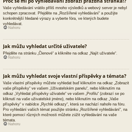
Proč se mi po vyhledávání zobrazí prázdná stránka!?
Vaše vyhledávání vrátilo příliš mnoho výsledků a webový server je nebyl
schopen zpracovat. Přejděte na „Rozšířené vyhledávání“ a použijte
konkrétnější hledané výrazy a vyberte fóra, ve kterých budete
vyhledávat.
Nahoru
Jak můžu vyhledat určité uživatele?
Přejděte na stránku „Členové“ a klikněte na odkaz „Najít uživatele“.
Nahoru
Jak můžu vyhledat svoje vlastní příspěvky a témata?
Vaše vlastní příspěvky můžete vyhledat buď kliknutím na odkaz „Zobrazit
vaše příspěvky“ ve vašem „Uživatelském panelu“, nebo kliknutím na
odkaz „Vyhledat příspěvky uživatele“ ve vašem „Profilu“ (zobrazí se po
kliknutí na vaše uživatelské jméno), nebo kliknutím na odkaz „Vaše
příspěvky“ v nabídce „Rychlé odkazy“, která se nachází nahoře na fóru.
Pro vyhledání vašich témat použijte stránku „Rozšířené vyhledávání“, na
které pomocí různých možnosti můžete zúžit vyhledávání na vaše
témata.
Nahoru