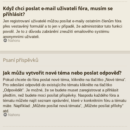
Když chci poslat e-mail uživateli fóra, musím se
přihlásit?
Jen registrovaní uživatelé můžou posílat e-maily ostatním členům fóra
přes vestavěný formulář a to jen v případě, že administrátor tuto funkci
povolil. Je to z důvodu zabránění zneužití emailového systému
anonymními uživateli.
Nahoru
Psaní příspěvků
Jak můžu vytvořit nové téma nebo poslat odpověď?
Pokud chcete do fóra poslat nové téma, klikněte na tlačítko „Nové téma“.
Pro odeslání odpovědi do existujícího tématu klikněte na tlačítko
„Odpovědět“. Je možné, že se budete muset zaregistrovat a přihlásit
předtím, než budete moci posílat příspěvky. Naspodu každého fóra a
tématu můžete najít seznam oprávnění, které v konkrétním fóru a tématu
máte. Například: „Můžete posílat nová témata“, „Můžete posílat přílohy“
atd.
Nahoru