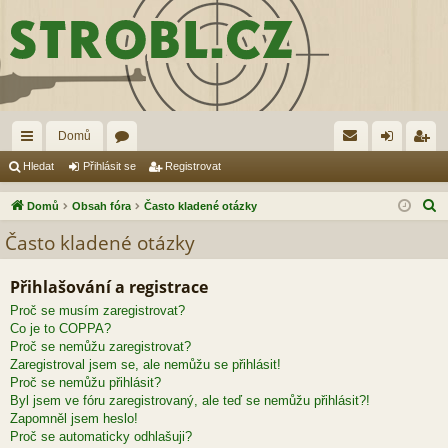
Domů
yc
ór
řih
eg
Hledat
Přihlásit se
Registrovat
hl
a
lá
ist
H
Domů
Obsah fóra
Často kladené otázky
é
sit
ro
l
Často kladené otázky
e
od
se
va
d
Přihlašování a registrace
ka
t
a
Proč se musím zaregistrovat?
zy
t
Co je to COPPA?
Proč se nemůžu zaregistrovat?
Zaregistroval jsem se, ale nemůžu se přihlásit!
Proč se nemůžu přihlásit?
Byl jsem ve fóru zaregistrovaný, ale teď se nemůžu přihlásit?!
Zapomněl jsem heslo!
Proč se automaticky odhlašuji?