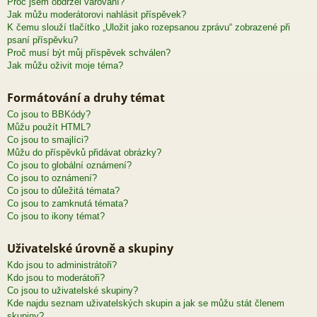
Proč jsem obdržel varování?
Jak můžu moderátorovi nahlásit příspěvek?
K čemu slouží tlačítko „Uložit jako rozepsanou zprávu“ zobrazené při
psaní příspěvku?
Proč musí být můj příspěvek schválen?
Jak můžu oživit moje téma?
Formátování a druhy témat
Co jsou to BBKódy?
Můžu použít HTML?
Co jsou to smajlíci?
Můžu do příspěvků přidávat obrázky?
Co jsou to globální oznámení?
Co jsou to oznámení?
Co jsou to důležitá témata?
Co jsou to zamknutá témata?
Co jsou to ikony témat?
Uživatelské úrovně a skupiny
Kdo jsou to administrátoři?
Kdo jsou to moderátoři?
Co jsou to uživatelské skupiny?
Kde najdu seznam uživatelských skupin a jak se můžu stát členem
skupiny?