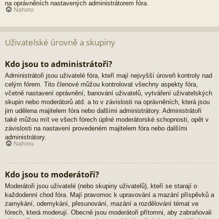
na oprávněních nastavených administrátorem fóra.
Nahoru
Uživatelské úrovně a skupiny
Kdo jsou to administrátoři?
Administrátoři jsou uživatelé fóra, kteří mají nejvyšší úroveň kontroly nad
celým fórem. Tito členové můžou kontrolovat všechny aspekty fóra,
včetně nastavení oprávnění, banování uživatelů, vytváření uživatelských
skupin nebo moderátorů atd. a to v závislosti na oprávněních, která jsou
jim udělena majitelem fóra nebo dalšími administrátory. Administrátoři
také můžou mít ve všech fórech úplné moderátorské schopnosti, opět v
závislosti na nastavení provedeném majitelem fóra nebo dalšími
administrátory.
Nahoru
Kdo jsou to moderátoři?
Moderátoři jsou uživatelé (nebo skupiny uživatelů), kteří se starají o
každodenní chod fóra. Mají pravomoc k upravování a mazání příspěvků a
zamykání, odemykání, přesunování, mazání a rozdělování témat ve
fórech, která moderují. Obecně jsou moderátoři přítomni, aby zabraňovali