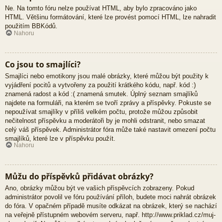
Ne. Na tomto fóru nelze používat HTML, aby bylo zpracováno jako
HTML. Většinu formátování, které lze provést pomocí HTML, lze nahradit
použitím BBKódů.
Nahoru
Co jsou to smajlíci?
Smajlíci nebo emotikony jsou malé obrázky, které můžou být použity k
vyjádření pocitů a vytvořeny za použití krátkého kódu, např. kód :)
znamená radost a kód :( znamená smutek. Úplný seznam smajlíků
najdete na formuláři, na kterém se tvoří zprávy a příspěvky. Pokuste se
nepoužívat smajlíky v příliš velkém počtu, protože můžou způsobit
nečitelnost příspěvku a moderátoři by je mohli odstranit, nebo smazat
celý váš příspěvek. Administrátor fóra může také nastavit omezení počtu
smajlíků, které lze v příspěvku použít.
Nahoru
Můžu do příspěvků přidávat obrázky?
Ano, obrázky můžou být ve vašich příspěvcích zobrazeny. Pokud
administrátor povolil ve fóru používání příloh, budete moci nahrát obrázek
do fóra. V opačném případě musíte odkázat na obrázek, který se nachází
na veřejně přístupném webovém serveru, např. http://www.priklad.cz/muj-