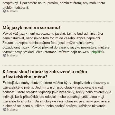
nesprávný. Upozorněte na to, prosím, administrátora, aby mohl tento
problém odstranit.
Nahoru
Můj jazyk není na seznamu!
Pokud váš jazyk není na seznamu jazyků, tak ho buď administrátor
nenainstaloval, nebo nikdo toto fórum do vašeho jazyka nepřeložil.
Zkuste se zeptat administrátora fóra, jestli může nainstalovat
požadovaný jazyk. Pokud překlad do vašeho jazyku neexistuje, můžete
vytvořit nový překlad. Více informací můžete najít na webu
phpBB
®.
Nahoru
K čemu slouží obrázky zobrazené u mého
uživatelského jména?
Existují dva druhy obrázků, které můžou být v příspěvcích zobrazeny u
uživatelského jména. Jedním z nich jsou obrázky asociované s vaší
hodností, které obvykle vypadají jako hvězdičky, tečky nebo čtverečky a
indikují, kolik příspěvků jste odeslali, nebo pomáhají určit jakou mají
uživatelé fóra funkci. Další, obvykle větší obrázek, je známý jako avatar
a obecně se jedná o unikátní nebo osobní obrázek každého uživatele.
Nahoru