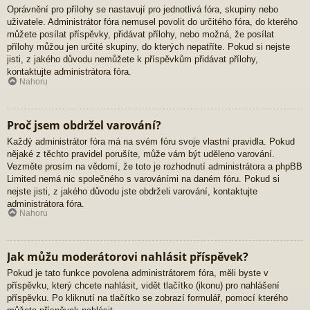
Oprávnění pro přílohy se nastavují pro jednotlivá fóra, skupiny nebo
uživatele. Administrátor fóra nemusel povolit do určitého fóra, do kterého
můžete posílat příspěvky, přidávat přílohy, nebo možná, že posílat
přílohy můžou jen určité skupiny, do kterých nepatříte. Pokud si nejste
jisti, z jakého důvodu nemůžete k příspěvkům přidávat přílohy,
kontaktujte administrátora fóra.
Nahoru
Proč jsem obdržel varování?
Každý administrátor fóra má na svém fóru svoje vlastní pravidla. Pokud
nějaké z těchto pravidel porušíte, může vám být uděleno varování.
Vezměte prosím na vědomí, že toto je rozhodnutí administrátora a phpBB
Limited nemá nic společného s varováními na daném fóru. Pokud si
nejste jisti, z jakého důvodu jste obdrželi varování, kontaktujte
administrátora fóra.
Nahoru
Jak můžu moderátorovi nahlásit příspěvek?
Pokud je tato funkce povolena administrátorem fóra, měli byste v
příspěvku, který chcete nahlásit, vidět tlačítko (ikonu) pro nahlášení
příspěvku. Po kliknutí na tlačítko se zobrazí formulář, pomocí kterého