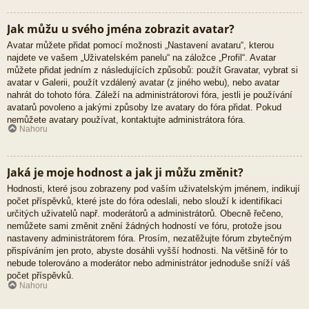
Jak můžu u svého jména zobrazit avatar?
Avatar můžete přidat pomocí možnosti „Nastavení avataru“, kterou
najdete ve vašem „Uživatelském panelu“ na záložce „Profil“. Avatar
můžete přidat jedním z následujících způsobů: použít Gravatar, vybrat si
avatar v Galerii, použít vzdálený avatar (z jiného webu), nebo avatar
nahrát do tohoto fóra. Záleží na administrátorovi fóra, jestli je používání
avatarů povoleno a jakými způsoby lze avatary do fóra přidat. Pokud
nemůžete avatary používat, kontaktujte administrátora fóra.
Nahoru
Jaká je moje hodnost a jak ji můžu změnit?
Hodnosti, které jsou zobrazeny pod vaším uživatelským jménem, indikují
počet příspěvků, které jste do fóra odeslali, nebo slouží k identifikaci
určitých uživatelů např. moderátorů a administrátorů. Obecně řečeno,
nemůžete sami změnit znění žádných hodností ve fóru, protože jsou
nastaveny administrátorem fóra. Prosím, nezatěžujte fórum zbytečným
přispíváním jen proto, abyste dosáhli vyšší hodnosti. Na většině fór to
nebude tolerováno a moderátor nebo administrátor jednoduše sníží váš
počet příspěvků.
Nahoru