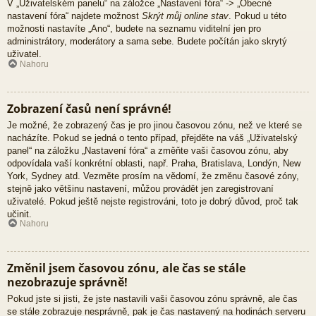
V „Uživatelském panelu“ na záložce „Nastavení fóra“ -> „Obecné
nastavení fóra“ najdete možnost
Skrýt můj online stav
. Pokud u této
možnosti nastavíte „Ano“, budete na seznamu viditelní jen pro
administrátory, moderátory a sama sebe. Budete počítán jako skrytý
uživatel.
Nahoru
Zobrazení časů není správné!
Je možné, že zobrazený čas je pro jinou časovou zónu, než ve které se
nacházíte. Pokud se jedná o tento případ, přejděte na váš „Uživatelský
panel“ na záložku „Nastavení fóra“ a změňte vaši časovou zónu, aby
odpovídala vaší konkrétní oblasti, např. Praha, Bratislava, Londýn, New
York, Sydney atd. Vezměte prosím na vědomí, že změnu časové zóny,
stejně jako většinu nastavení, můžou provádět jen zaregistrovaní
uživatelé. Pokud ještě nejste registrováni, toto je dobrý důvod, proč tak
učinit.
Nahoru
Změnil jsem časovou zónu, ale čas se stále
nezobrazuje správně!
Pokud jste si jisti, že jste nastavili vaši časovou zónu správně, ale čas
se stále zobrazuje nesprávně, pak je čas nastavený na hodinách serveru