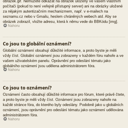
obrazek.gif. Nemůžete odkázat na obrázek uložený ve vašem vlastním
počítači (pokud to není veřejně přístupný server) ani na obrázky uložené
za nějakým autentizačním mechanizmem, např. v e-mailech na
seznamu.cz nebo v Gmailu, heslem chráněných webech atd. Aby se
obrázek zobrazil, vložte adresu, která k němu vede do BBKódu [img].
Nahoru
Co jsou to globální oznámení?
Globální oznámení obsahují důležité informace, a proto byste je měli
vždy číst. Globální oznámení jsou zobrazeny v každém fóru nahoře a ve
vašem uživatelském panelu. Oprávnění pro odeslání tématu jako
globálního oznámení jsou udělena administrátorem fóra.
Nahoru
Co jsou to oznámení?
Oznámení často obsahují důležité informace pro fórum, které právě čtete,
a proto byste je měli vždy číst. Oznámení jsou zobrazeny nahoře na
každé stránce fóra, do kterého byly odeslány. Podobně jako u globálních
oznámení, jsou oprávnění pro odeslání tématu jako oznámení udělována
administrátorem fóra.
Nahoru