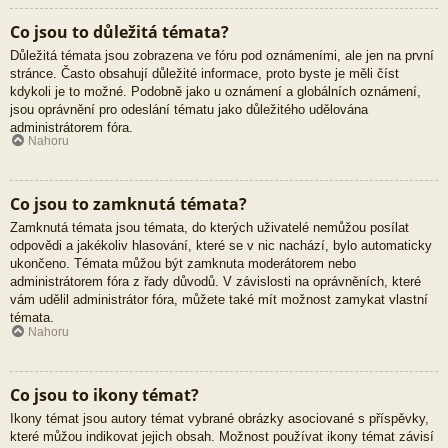
Co jsou to důležitá témata?
Důležitá témata jsou zobrazena ve fóru pod oznámeními, ale jen na první
stránce. Často obsahují důležité informace, proto byste je měli číst
kdykoli je to možné. Podobně jako u oznámení a globálních oznámení,
jsou oprávnění pro odeslání tématu jako důležitého udělována
administrátorem fóra.
Nahoru
Co jsou to zamknutá témata?
Zamknutá témata jsou témata, do kterých uživatelé nemůžou posílat
odpovědi a jakékoliv hlasování, které se v nic nachází, bylo automaticky
ukončeno. Témata můžou být zamknuta moderátorem nebo
administrátorem fóra z řady důvodů. V závislosti na oprávněních, které
vám udělil administrátor fóra, můžete také mít možnost zamykat vlastní
témata.
Nahoru
Co jsou to ikony témat?
Ikony témat jsou autory témat vybrané obrázky asociované s příspěvky,
které můžou indikovat jejich obsah. Možnost používat ikony témat závisí