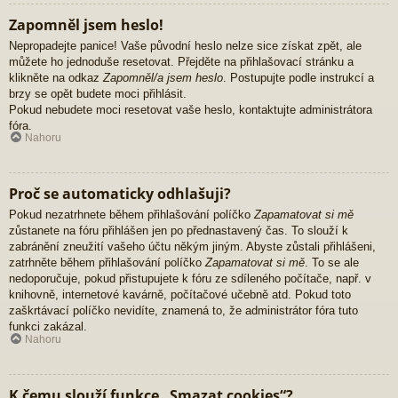
Zapomněl jsem heslo!
Nepropadejte panice! Vaše původní heslo nelze sice získat zpět, ale
můžete ho jednoduše resetovat. Přejděte na přihlašovací stránku a
klikněte na odkaz
Zapomněl/a jsem heslo
. Postupujte podle instrukcí a
brzy se opět budete moci přihlásit.
Pokud nebudete moci resetovat vaše heslo, kontaktujte administrátora
fóra.
Nahoru
Proč se automaticky odhlašuji?
Pokud nezatrhnete během přihlašování políčko
Zapamatovat si mě
zůstanete na fóru přihlášen jen po přednastavený čas. To slouží k
zabránění zneužití vašeho účtu někým jiným. Abyste zůstali přihlášeni,
zatrhněte během přihlašování políčko
Zapamatovat si mě
. To se ale
nedoporučuje, pokud přistupujete k fóru ze sdíleného počítače, např. v
knihovně, internetové kavárně, počítačové učebně atd. Pokud toto
zaškrtávací políčko nevidíte, znamená to, že administrátor fóra tuto
funkci zakázal.
Nahoru
K čemu slouží funkce „Smazat cookies“?