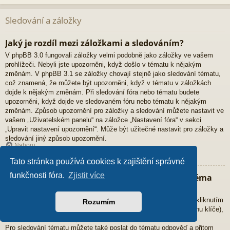
Sledování a záložky
Jaký je rozdíl mezi záložkami a sledováním?
V phpBB 3.0 fungovali záložky velmi podobně jako záložky ve vašem
prohlížeči. Nebyli jste upozorněni, když došlo v tématu k nějakým
změnám. V phpBB 3.1 se záložky chovají stejně jako sledování tématu,
což znamená, že můžete být upozorněni, když v tématu v záložkách
dojde k nějakým změnám. Při sledování fóra nebo tématu budete
upozorněni, když dojde ve sledovaném fóru nebo tématu k nějakým
změnám. Způsob upozornění pro záložky a sledování můžete nastavit ve
vašem „Uživatelském panelu“ na záložce „Nastavení fóra“ v sekci
„Upravit nastavení upozornění“. Může být užitečné nastavit pro záložky a
sledování jiný způsob upozornění.
Nahoru
Tato stránka používá cookies k zajištění správné
funkčnosti fóra.
Zjistit více
Jak můžu přidat určité téma do záložek nebo téma
začít sledovat?
Přidat určité téma do záložek nebo téma začít sledovat můžete kliknutím
Rozumím
na příslušný odkaz v nabídce „Nástroje tématu“ (obvykle má ikonu klíče),
která se nachází nad a pod tématem.
Pro sledování tématu můžete také poslat do tématu odpověď a přitom