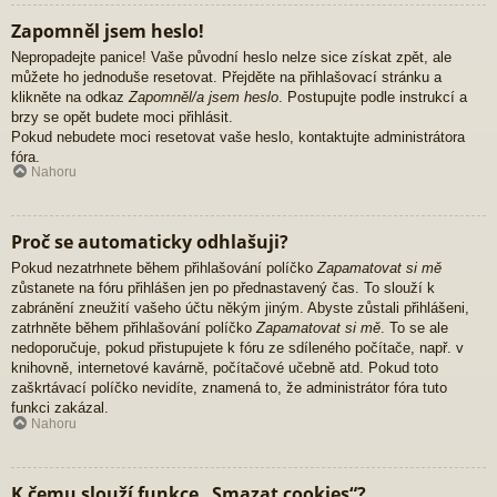
Zapomněl jsem heslo!
Nepropadejte panice! Vaše původní heslo nelze sice získat zpět, ale
můžete ho jednoduše resetovat. Přejděte na přihlašovací stránku a
klikněte na odkaz
Zapomněl/a jsem heslo
. Postupujte podle instrukcí a
brzy se opět budete moci přihlásit.
Pokud nebudete moci resetovat vaše heslo, kontaktujte administrátora
fóra.
Nahoru
Proč se automaticky odhlašuji?
Pokud nezatrhnete během přihlašování políčko
Zapamatovat si mě
zůstanete na fóru přihlášen jen po přednastavený čas. To slouží k
zabránění zneužití vašeho účtu někým jiným. Abyste zůstali přihlášeni,
zatrhněte během přihlašování políčko
Zapamatovat si mě
. To se ale
nedoporučuje, pokud přistupujete k fóru ze sdíleného počítače, např. v
knihovně, internetové kavárně, počítačové učebně atd. Pokud toto
zaškrtávací políčko nevidíte, znamená to, že administrátor fóra tuto
funkci zakázal.
Nahoru
K čemu slouží funkce „Smazat cookies“?