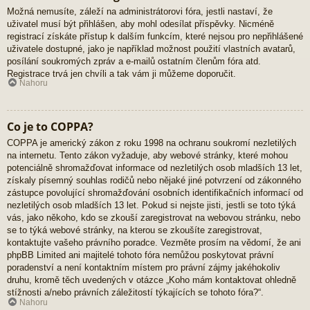
Možná nemusíte, záleží na administrátorovi fóra, jestli nastaví, že
uživatel musí být přihlášen, aby mohl odesílat příspěvky. Nicméně
registrací získáte přístup k dalším funkcím, které nejsou pro nepřihlášené
uživatele dostupné, jako je například možnost použití vlastních avatarů,
posílání soukromých zpráv a e-mailů ostatním členům fóra atd.
Registrace trvá jen chvíli a tak vám ji můžeme doporučit.
Nahoru
Co je to COPPA?
COPPA je americký zákon z roku 1998 na ochranu soukromí nezletilých
na internetu. Tento zákon vyžaduje, aby webové stránky, které mohou
potenciálně shromažďovat informace od nezletilých osob mladších 13 let,
získaly písemný souhlas rodičů nebo nějaké jiné potvrzení od zákonného
zástupce povolující shromažďování osobních identifikačních informací od
nezletilých osob mladších 13 let. Pokud si nejste jisti, jestli se toto týká
vás, jako někoho, kdo se zkouší zaregistrovat na webovou stránku, nebo
se to týká webové stránky, na kterou se zkoušíte zaregistrovat,
kontaktujte vašeho právního poradce. Vezměte prosím na vědomí, že ani
phpBB Limited ani majitelé tohoto fóra nemůžou poskytovat právní
poradenství a není kontaktním místem pro právní zájmy jakéhokoliv
druhu, kromě těch uvedených v otázce „Koho mám kontaktovat ohledně
stížnosti a/nebo právních záležitostí týkajících se tohoto fóra?“.
Nahoru