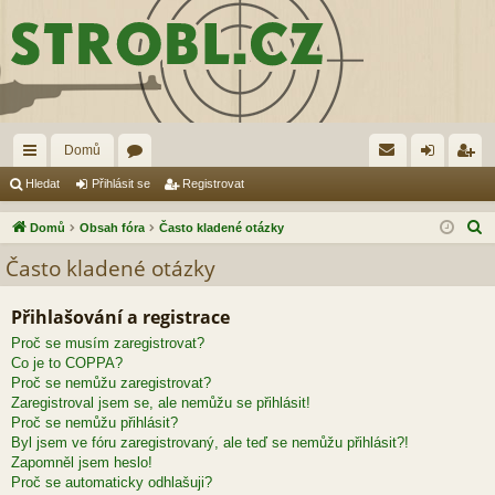
Domů
yc
ór
řih
eg
Hledat
Přihlásit se
Registrovat
hl
a
lá
ist
H
Domů
Obsah fóra
Často kladené otázky
é
sit
ro
l
Často kladené otázky
e
od
se
va
d
Přihlašování a registrace
ka
t
a
Proč se musím zaregistrovat?
zy
t
Co je to COPPA?
Proč se nemůžu zaregistrovat?
Zaregistroval jsem se, ale nemůžu se přihlásit!
Proč se nemůžu přihlásit?
Byl jsem ve fóru zaregistrovaný, ale teď se nemůžu přihlásit?!
Zapomněl jsem heslo!
Proč se automaticky odhlašuji?