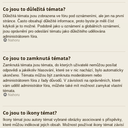
Co jsou to důležitá témata?
Důležitá témata jsou zobrazena ve fóru pod oznámeními, ale jen na první
stránce. Často obsahují důležité informace, proto byste je měli číst
kdykoli je to možné. Podobně jako u oznámení a globálních oznámení,
jsou oprávnění pro odeslání tématu jako důležitého udělována
administrátorem fóra.
Nahoru
Co jsou to zamknutá témata?
Zamknutá témata jsou témata, do kterých uživatelé nemůžou posílat
odpovědi a jakékoliv hlasování, které se v nic nachází, bylo automaticky
ukončeno. Témata můžou být zamknuta moderátorem nebo
administrátorem fóra z řady důvodů. V závislosti na oprávněních, které
vám udělil administrátor fóra, můžete také mít možnost zamykat vlastní
témata.
Nahoru
Co jsou to ikony témat?
Ikony témat jsou autory témat vybrané obrázky asociované s příspěvky,
které můžou indikovat jejich obsah. Možnost používat ikony témat závisí