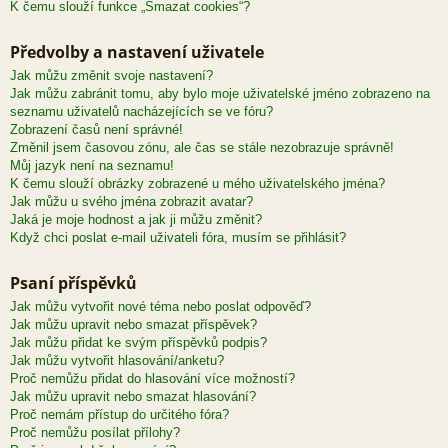
K čemu slouží funkce „Smazat cookies“?
Předvolby a nastavení uživatele
Jak můžu změnit svoje nastavení?
Jak můžu zabránit tomu, aby bylo moje uživatelské jméno zobrazeno na
seznamu uživatelů nacházejících se ve fóru?
Zobrazení časů není správné!
Změnil jsem časovou zónu, ale čas se stále nezobrazuje správně!
Můj jazyk není na seznamu!
K čemu slouží obrázky zobrazené u mého uživatelského jména?
Jak můžu u svého jména zobrazit avatar?
Jaká je moje hodnost a jak ji můžu změnit?
Když chci poslat e-mail uživateli fóra, musím se přihlásit?
Psaní příspěvků
Jak můžu vytvořit nové téma nebo poslat odpověď?
Jak můžu upravit nebo smazat příspěvek?
Jak můžu přidat ke svým příspěvků podpis?
Jak můžu vytvořit hlasování/anketu?
Proč nemůžu přidat do hlasování více možností?
Jak můžu upravit nebo smazat hlasování?
Proč nemám přístup do určitého fóra?
Proč nemůžu posílat přílohy?