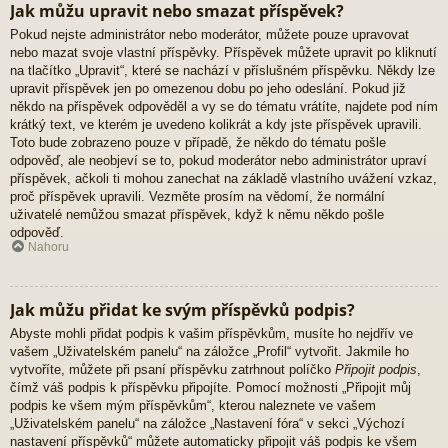
Jak můžu upravit nebo smazat příspěvek?
Pokud nejste administrátor nebo moderátor, můžete pouze upravovat
nebo mazat svoje vlastní příspěvky. Příspěvek můžete upravit po kliknutí
na tlačítko „Upravit“, které se nachází v příslušném příspěvku. Někdy lze
upravit příspěvek jen po omezenou dobu po jeho odeslání. Pokud již
někdo na příspěvek odpověděl a vy se do tématu vrátíte, najdete pod ním
krátký text, ve kterém je uvedeno kolikrát a kdy jste příspěvek upravili.
Toto bude zobrazeno pouze v případě, že někdo do tématu pošle
odpověď, ale neobjeví se to, pokud moderátor nebo administrátor upraví
příspěvek, ačkoli ti mohou zanechat na základě vlastního uvážení vzkaz,
proč příspěvek upravili. Vezměte prosím na vědomí, že normální
uživatelé nemůžou smazat příspěvek, když k němu někdo pošle
odpověď.
Nahoru
Jak můžu přidat ke svým příspěvků podpis?
Abyste mohli přidat podpis k vašim příspěvkům, musíte ho nejdřív ve
vašem „Uživatelském panelu“ na záložce „Profil“ vytvořit. Jakmile ho
vytvoříte, můžete při psaní příspěvku zatrhnout políčko
Připojit podpis
,
čímž váš podpis k příspěvku připojíte. Pomocí možnosti „Připojit můj
podpis ke všem mým příspěvkům“, kterou naleznete ve vašem
„Uživatelském panelu“ na záložce „Nastavení fóra“ v sekci „Výchozí
nastavení příspěvků“ můžete automaticky připojit váš podpis ke všem