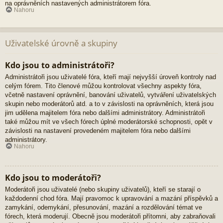
na oprávněních nastavených administrátorem fóra.
Nahoru
Uživatelské úrovně a skupiny
Kdo jsou to administrátoři?
Administrátoři jsou uživatelé fóra, kteří mají nejvyšší úroveň kontroly nad
celým fórem. Tito členové můžou kontrolovat všechny aspekty fóra,
včetně nastavení oprávnění, banování uživatelů, vytváření uživatelských
skupin nebo moderátorů atd. a to v závislosti na oprávněních, která jsou
jim udělena majitelem fóra nebo dalšími administrátory. Administrátoři
také můžou mít ve všech fórech úplné moderátorské schopnosti, opět v
závislosti na nastavení provedeném majitelem fóra nebo dalšími
administrátory.
Nahoru
Kdo jsou to moderátoři?
Moderátoři jsou uživatelé (nebo skupiny uživatelů), kteří se starají o
každodenní chod fóra. Mají pravomoc k upravování a mazání příspěvků a
zamykání, odemykání, přesunování, mazání a rozdělování témat ve
fórech, která moderují. Obecně jsou moderátoři přítomni, aby zabraňovali