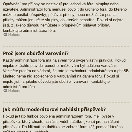
Oprávnění pro přílohy se nastavují pro jednotlivá fóra, skupiny nebo
uživatele. Administrátor fóra nemusel povolit do určitého fóra, do kterého
můžete posílat příspěvky, přidávat přílohy, nebo možná, že posílat
přílohy můžou jen určité skupiny, do kterých nepatříte. Pokud si nejste
jisti, z jakého důvodu nemůžete k příspěvkům přidávat přílohy,
kontaktujte administrátora fóra.
Nahoru
Proč jsem obdržel varování?
Každý administrátor fóra má na svém fóru svoje vlastní pravidla. Pokud
nějaké z těchto pravidel porušíte, může vám být uděleno varování.
Vezměte prosím na vědomí, že toto je rozhodnutí administrátora a phpBB
Limited nemá nic společného s varováními na daném fóru. Pokud si
nejste jisti, z jakého důvodu jste obdrželi varování, kontaktujte
administrátora fóra.
Nahoru
Jak můžu moderátorovi nahlásit příspěvek?
Pokud je tato funkce povolena administrátorem fóra, měli byste v
příspěvku, který chcete nahlásit, vidět tlačítko (ikonu) pro nahlášení
příspěvku. Po kliknutí na tlačítko se zobrazí formulář, pomocí kterého