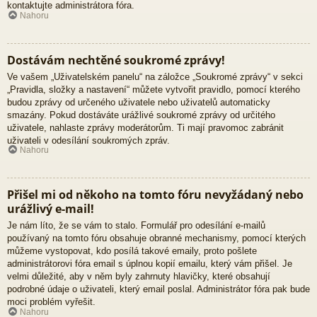
kontaktujte administrátora fóra.
Nahoru
Dostávám nechtěné soukromé zprávy!
Ve vašem „Uživatelském panelu“ na záložce „Soukromé zprávy“ v sekci
„Pravidla, složky a nastavení“ můžete vytvořit pravidlo, pomocí kterého
budou zprávy od určeného uživatele nebo uživatelů automaticky
smazány. Pokud dostáváte urážlivé soukromé zprávy od určitého
uživatele, nahlaste zprávy moderátorům. Ti mají pravomoc zabránit
uživateli v odesílání soukromých zpráv.
Nahoru
Přišel mi od někoho na tomto fóru nevyžádaný nebo
urážlivý e-mail!
Je nám líto, že se vám to stalo. Formulář pro odesílání e-mailů
používaný na tomto fóru obsahuje obranné mechanismy, pomocí kterých
můžeme vystopovat, kdo posílá takové emaily, proto pošlete
administrátorovi fóra email s úplnou kopií emailu, který vám přišel. Je
velmi důležité, aby v něm byly zahrnuty hlavičky, které obsahují
podrobné údaje o uživateli, který email poslal. Administrátor fóra pak bude
moci problém vyřešit.
Nahoru