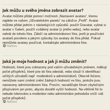
Jak můžu u svého jména zobrazit avatar?
Avatar můžete přidat pomocí možnosti „Nastavení avataru“, kterou
najdete ve vašem „Uživatelském panelu“ na záložce „Profil“. Avatar
můžete přidat jedním z následujících způsobů: použít Gravatar, vybrat si
avatar v Galerii, použít vzdálený avatar (z jiného webu), nebo avatar
nahrát do tohoto fóra. Záleží na administrátorovi fóra, jestli je používání
avatarů povoleno a jakými způsoby lze avatary do fóra přidat. Pokud
nemůžete avatary používat, kontaktujte administrátora fóra.
Nahoru
Jaká je moje hodnost a jak ji můžu změnit?
Hodnosti, které jsou zobrazeny pod vaším uživatelským jménem, indikují
počet příspěvků, které jste do fóra odeslali, nebo slouží k identifikaci
určitých uživatelů např. moderátorů a administrátorů. Obecně řečeno,
nemůžete sami změnit znění žádných hodností ve fóru, protože jsou
nastaveny administrátorem fóra. Prosím, nezatěžujte fórum zbytečným
přispíváním jen proto, abyste dosáhli vyšší hodnosti. Na většině fór to
nebude tolerováno a moderátor nebo administrátor jednoduše sníží váš
počet příspěvků.
Nahoru