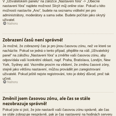
V „Uživatelském panelu“ na záložce „Nastavení fóra“ -> „Obecné
nastavení fóra“ najdete možnost
Skrýt můj online stav
. Pokud u této
možnosti nastavíte „Ano“, budete na seznamu viditelní jen pro
administrátory, moderátory a sama sebe. Budete počítán jako skrytý
uživatel.
Nahoru
Zobrazení časů není správné!
Je možné, že zobrazený čas je pro jinou časovou zónu, než ve které se
nacházíte. Pokud se jedná o tento případ, přejděte na váš „Uživatelský
panel“ na záložku „Nastavení fóra“ a změňte vaši časovou zónu, aby
odpovídala vaší konkrétní oblasti, např. Praha, Bratislava, Londýn, New
York, Sydney atd. Vezměte prosím na vědomí, že změnu časové zóny,
stejně jako většinu nastavení, můžou provádět jen zaregistrovaní
uživatelé. Pokud ještě nejste registrováni, toto je dobrý důvod, proč tak
učinit.
Nahoru
Změnil jsem časovou zónu, ale čas se stále
nezobrazuje správně!
Pokud jste si jisti, že jste nastavili vaši časovou zónu správně, ale čas
se stále zobrazuje nesprávně, pak je čas nastavený na hodinách serveru