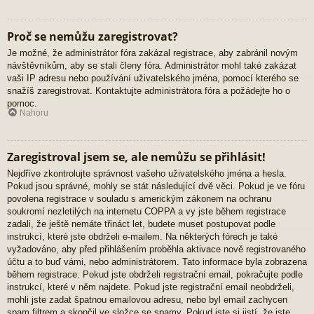
Proč se nemůžu zaregistrovat?
Je možné, že administrátor fóra zakázal registrace, aby zabránil novým
návštěvníkům, aby se stali členy fóra. Administrátor mohl také zakázat
vaši IP adresu nebo používání uživatelského jména, pomocí kterého se
snažíš zaregistrovat. Kontaktujte administrátora fóra a požádejte ho o
pomoc.
Nahoru
Zaregistroval jsem se, ale nemůžu se přihlásit!
Nejdříve zkontrolujte správnost vašeho uživatelského jména a hesla.
Pokud jsou správné, mohly se stát následující dvě věci. Pokud je ve fóru
povolena registrace v souladu s americkým zákonem na ochranu
soukromí nezletilých na internetu COPPA a vy jste během registrace
zadali, že ještě nemáte třináct let, budete muset postupovat podle
instrukcí, které jste obdrželi e-mailem. Na některých fórech je také
vyžadováno, aby před přihlášením proběhla aktivace nově registrovaného
účtu a to buď vámi, nebo administrátorem. Tato informace byla zobrazena
během registrace. Pokud jste obdrželi registrační email, pokračujte podle
instrukcí, které v něm najdete. Pokud jste registrační email neobdrželi,
mohli jste zadat špatnou emailovou adresu, nebo byl email zachycen
spam filtrem a skončil ve složce se spamy. Pokud jste si jistí, že jste