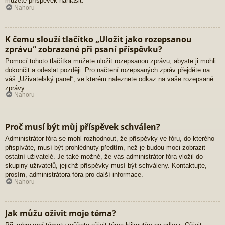
můžete příspěvek nahlásit.
Nahoru
K čemu slouží tlačítko „Uložit jako rozepsanou
zprávu“ zobrazené při psaní příspěvku?
Pomocí tohoto tlačítka můžete uložit rozepsanou zprávu, abyste ji mohli
dokončit a odeslat později. Pro načtení rozepsaných zpráv přejděte na
váš „Uživatelský panel“, ve kterém naleznete odkaz na vaše rozepsané
zprávy.
Nahoru
Proč musí být můj příspěvek schválen?
Administrátor fóra se mohl rozhodnout, že příspěvky ve fóru, do kterého
přispíváte, musí být prohlédnuty předtím, než je budou moci zobrazit
ostatní uživatelé. Je také možné, že vás administrátor fóra vložil do
skupiny uživatelů, jejichž příspěvky musí být schváleny. Kontaktujte,
prosím, administrátora fóra pro další informace.
Nahoru
Jak můžu oživit moje téma?