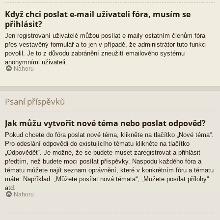
Když chci poslat e-mail uživateli fóra, musím se
přihlásit?
Jen registrovaní uživatelé můžou posílat e-maily ostatním členům fóra
přes vestavěný formulář a to jen v případě, že administrátor tuto funkci
povolil. Je to z důvodu zabránění zneužití emailového systému
anonymními uživateli.
Nahoru
Psaní příspěvků
Jak můžu vytvořit nové téma nebo poslat odpověď?
Pokud chcete do fóra poslat nové téma, klikněte na tlačítko „Nové téma“.
Pro odeslání odpovědi do existujícího tématu klikněte na tlačítko
„Odpovědět“. Je možné, že se budete muset zaregistrovat a přihlásit
předtím, než budete moci posílat příspěvky. Naspodu každého fóra a
tématu můžete najít seznam oprávnění, které v konkrétním fóru a tématu
máte. Například: „Můžete posílat nová témata“, „Můžete posílat přílohy“
atd.
Nahoru