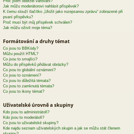
Proč jsem obdržel varování?
Jak můžu moderátorovi nahlásit příspěvek?
K čemu slouží tlačítko „Uložit jako rozepsanou zprávu“ zobrazené při
psaní příspěvku?
Proč musí být můj příspěvek schválen?
Jak můžu oživit moje téma?
Formátování a druhy témat
Co jsou to BBKódy?
Můžu použít HTML?
Co jsou to smajlíci?
Můžu do příspěvků přidávat obrázky?
Co jsou to globální oznámení?
Co jsou to oznámení?
Co jsou to důležitá témata?
Co jsou to zamknutá témata?
Co jsou to ikony témat?
Uživatelské úrovně a skupiny
Kdo jsou to administrátoři?
Kdo jsou to moderátoři?
Co jsou to uživatelské skupiny?
Kde najdu seznam uživatelských skupin a jak se můžu stát členem
skupiny?