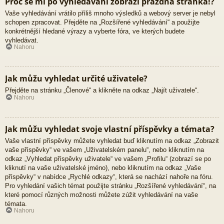
Proč se mi po vyhledávání zobrazí prázdná stránka!?
Vaše vyhledávání vrátilo příliš mnoho výsledků a webový server je nebyl
schopen zpracovat. Přejděte na „Rozšířené vyhledávání“ a použijte
konkrétnější hledané výrazy a vyberte fóra, ve kterých budete
vyhledávat.
Nahoru
Jak můžu vyhledat určité uživatele?
Přejděte na stránku „Členové“ a klikněte na odkaz „Najít uživatele“.
Nahoru
Jak můžu vyhledat svoje vlastní příspěvky a témata?
Vaše vlastní příspěvky můžete vyhledat buď kliknutím na odkaz „Zobrazit
vaše příspěvky“ ve vašem „Uživatelském panelu“, nebo kliknutím na
odkaz „Vyhledat příspěvky uživatele“ ve vašem „Profilu“ (zobrazí se po
kliknutí na vaše uživatelské jméno), nebo kliknutím na odkaz „Vaše
příspěvky“ v nabídce „Rychlé odkazy“, která se nachází nahoře na fóru.
Pro vyhledání vašich témat použijte stránku „Rozšířené vyhledávání“, na
které pomocí různých možnosti můžete zúžit vyhledávání na vaše
témata.
Nahoru