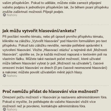
vašim příspěvkům. Pokud to uděláte, můžete stále zamezit připojení
vašeho podpisu k jednotlivým příspěvkům tak, že během psaní příspěvku
zrušíte zaškrtnutí možnosti
Připojit podpis
.
Nahoru
Jak můžu vytvořit hlasování/anketu?
Při posílání nového tématu, nebo při úpravě prvního příspěvku tématu,
klikněte na záložku „Vytvořit hlasování“ pod hlavním formulářem pro text
příspěvku. Pokud tuto záložku nevidíte, nemáte potřebné oprávnění k
vytvoření hlasování. Vložte „Hlasovací otázku“ a nejméně dvě „Možnosti
hlasování“, ujistěte se, že je každá možnost napsaná v textovém poli na
vlastním řádku. Můžete také nastavit počet možností, které uživatel
může během hlasování vybrat (v poli „Možností na uživatele“), časové
omezení trvání hlasování ve dnech (0 pro časově neomezené hlasování)
a nakonec můžete povolit uživatelům měnit jejich hlasy.
Nahoru
Proč nemůžu přidat do hlasování více možností?
Omezení počtu možností v hlasování je nastaveno administrátorem fóra.
Pokud si myslíte, že potřebujete do vašeho hlasování vložit více
možností než je povoleno, kontaktujte administrátora fóra.
Nahoru