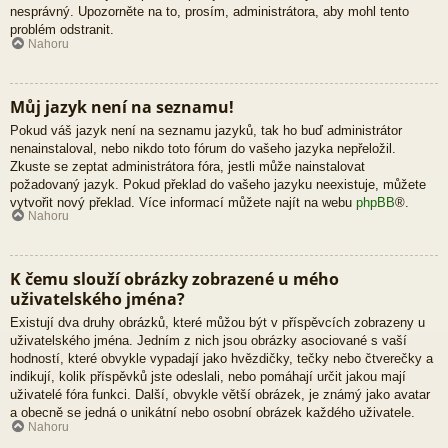
nesprávný. Upozorněte na to, prosím, administrátora, aby mohl tento
problém odstranit.
Nahoru
Můj jazyk není na seznamu!
Pokud váš jazyk není na seznamu jazyků, tak ho buď administrátor
nenainstaloval, nebo nikdo toto fórum do vašeho jazyka nepřeložil.
Zkuste se zeptat administrátora fóra, jestli může nainstalovat
požadovaný jazyk. Pokud překlad do vašeho jazyku neexistuje, můžete
vytvořit nový překlad. Více informací můžete najít na webu
phpBB
®.
Nahoru
K čemu slouží obrázky zobrazené u mého
uživatelského jména?
Existují dva druhy obrázků, které můžou být v příspěvcích zobrazeny u
uživatelského jména. Jedním z nich jsou obrázky asociované s vaší
hodností, které obvykle vypadají jako hvězdičky, tečky nebo čtverečky a
indikují, kolik příspěvků jste odeslali, nebo pomáhají určit jakou mají
uživatelé fóra funkci. Další, obvykle větší obrázek, je známý jako avatar
a obecně se jedná o unikátní nebo osobní obrázek každého uživatele.
Nahoru