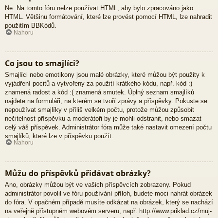
Ne. Na tomto fóru nelze používat HTML, aby bylo zpracováno jako
HTML. Většinu formátování, které lze provést pomocí HTML, lze nahradit
použitím BBKódů.
Nahoru
Co jsou to smajlíci?
Smajlíci nebo emotikony jsou malé obrázky, které můžou být použity k
vyjádření pocitů a vytvořeny za použití krátkého kódu, např. kód :)
znamená radost a kód :( znamená smutek. Úplný seznam smajlíků
najdete na formuláři, na kterém se tvoří zprávy a příspěvky. Pokuste se
nepoužívat smajlíky v příliš velkém počtu, protože můžou způsobit
nečitelnost příspěvku a moderátoři by je mohli odstranit, nebo smazat
celý váš příspěvek. Administrátor fóra může také nastavit omezení počtu
smajlíků, které lze v příspěvku použít.
Nahoru
Můžu do příspěvků přidávat obrázky?
Ano, obrázky můžou být ve vašich příspěvcích zobrazeny. Pokud
administrátor povolil ve fóru používání příloh, budete moci nahrát obrázek
do fóra. V opačném případě musíte odkázat na obrázek, který se nachází
na veřejně přístupném webovém serveru, např. http://www.priklad.cz/muj-