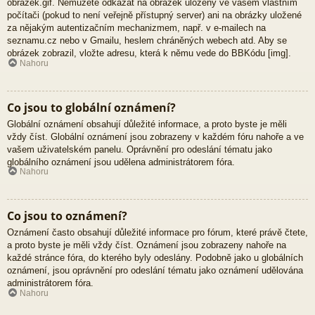
obrazek.gif. Nemůžete odkázat na obrázek uložený ve vašem vlastním
počítači (pokud to není veřejně přístupný server) ani na obrázky uložené
za nějakým autentizačním mechanizmem, např. v e-mailech na
seznamu.cz nebo v Gmailu, heslem chráněných webech atd. Aby se
obrázek zobrazil, vložte adresu, která k němu vede do BBKódu [img].
Nahoru
Co jsou to globální oznámení?
Globální oznámení obsahují důležité informace, a proto byste je měli
vždy číst. Globální oznámení jsou zobrazeny v každém fóru nahoře a ve
vašem uživatelském panelu. Oprávnění pro odeslání tématu jako
globálního oznámení jsou udělena administrátorem fóra.
Nahoru
Co jsou to oznámení?
Oznámení často obsahují důležité informace pro fórum, které právě čtete,
a proto byste je měli vždy číst. Oznámení jsou zobrazeny nahoře na
každé stránce fóra, do kterého byly odeslány. Podobně jako u globálních
oznámení, jsou oprávnění pro odeslání tématu jako oznámení udělována
administrátorem fóra.
Nahoru