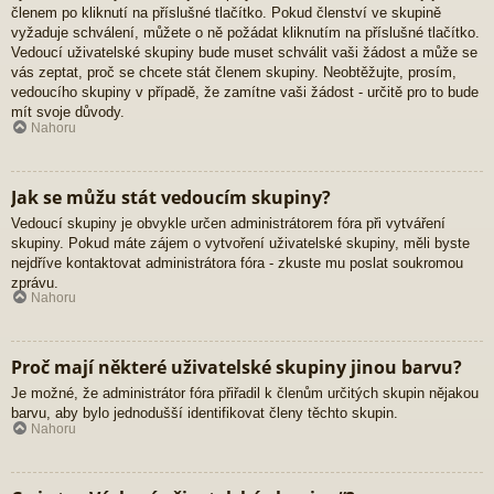
členem po kliknutí na příslušné tlačítko. Pokud členství ve skupině
vyžaduje schválení, můžete o ně požádat kliknutím na příslušné tlačítko.
Vedoucí uživatelské skupiny bude muset schválit vaši žádost a může se
vás zeptat, proč se chcete stát členem skupiny. Neobtěžujte, prosím,
vedoucího skupiny v případě, že zamítne vaši žádost - určitě pro to bude
mít svoje důvody.
Nahoru
Jak se můžu stát vedoucím skupiny?
Vedoucí skupiny je obvykle určen administrátorem fóra při vytváření
skupiny. Pokud máte zájem o vytvoření uživatelské skupiny, měli byste
nejdříve kontaktovat administrátora fóra - zkuste mu poslat soukromou
zprávu.
Nahoru
Proč mají některé uživatelské skupiny jinou barvu?
Je možné, že administrátor fóra přiřadil k členům určitých skupin nějakou
barvu, aby bylo jednodušší identifikovat členy těchto skupin.
Nahoru