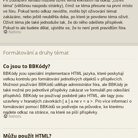
Při zobrazení tématu můžete oživit téma kliknutím na odkaz „Oživit
téma“ (většinou naspodu stránky), čímž se téma přesune na první místo
ve fóru. Pokud tento odkaz nevidíte, mohlo být oživování témat
zakázáno, nebo ještě neuběhla doba, po které je povoleno téma oživit.
Oživit téma jde také jednoduše tak, že do něho odešlete příspěvek.
Pokud to ale budete dělat, ujistěte se, že to není proti pravidlům fóra.
Nahoru
Formátování a druhy témat
Co jsou to BBKódy?
BBKódy jsou speciální implementace HTML jazyka, které poskytují
velkou kontrolu pro formátování jednotlivých objektů v příspěvcích.
Možnost používání BBKódů uděluje administrátor fóra, ale BBKódy je
také možné pro jednotlivé příspěvky zakázat ve formuláři pro odesílání
příspěvků. BBKódy se používají podobně jako HTML, ale tagy jsou
uzavřeny v hranatých závorkách [ a ] a ne v < a >. Pro více informací o
formátování pomocí BBKódů se podívejte na průvodce, ke kterému
najdete odkaz na stránce, na které se píší příspěvky.
Nahoru
Můžu použít HTML?