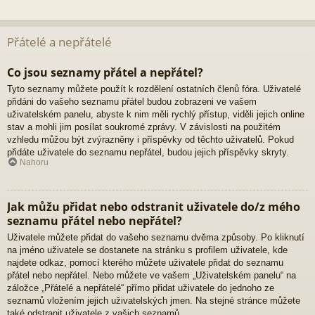
Přátelé a nepřátelé
Co jsou seznamy přátel a nepřátel?
Tyto seznamy můžete použít k rozdělení ostatních členů fóra. Uživatelé
přidáni do vašeho seznamu přátel budou zobrazeni ve vašem
uživatelském panelu, abyste k nim měli rychlý přístup, viděli jejich online
stav a mohli jim posílat soukromé zprávy. V závislosti na použitém
vzhledu můžou být zvýrazněny i příspěvky od těchto uživatelů. Pokud
přidáte uživatele do seznamu nepřátel, budou jejich příspěvky skryty.
Nahoru
Jak můžu přidat nebo odstranit uživatele do/z mého
seznamu přátel nebo nepřátel?
Uživatele můžete přidat do vašeho seznamu dvěma způsoby. Po kliknutí
na jméno uživatele se dostanete na stránku s profilem uživatele, kde
najdete odkaz, pomocí kterého můžete uživatele přidat do seznamu
přátel nebo nepřátel. Nebo můžete ve vašem „Uživatelském panelu“ na
záložce „Přátelé a nepřátelé“ přímo přidat uživatele do jednoho ze
seznamů vložením jejich uživatelských jmen. Na stejné stránce můžete
také odstranit uživatele z vašich seznamů.