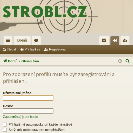
Domů
yc
ór
řih
eg
Hledat
Přihlásit se
Registrovat
hl
a
lá
ist
H
Domů
Obsah fóra
é
sit
ro
l
Pro zobrazení profilů musíte být zaregistrováni a
e
od
se
va
přihlášeni.
d
ka
t
a
Uživatelské jméno:
zy
t
Heslo:
Zapomněl(a) jsem heslo
Přihlásit mě automaticky při každé návštěvě
Skrýt můj online stav pro toto přihlášení