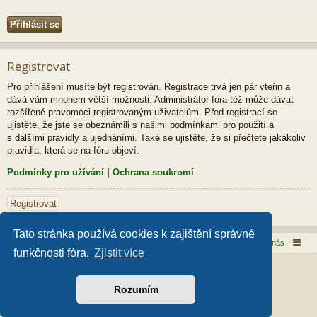
Registrovat
Pro přihlášení musíte být registrován. Registrace trvá jen pár vteřin a
dává vám mnohem větší možnosti. Administrátor fóra též může dávat
rozšířené pravomoci registrovaným uživatelům. Před registrací se
ujistěte, že jste se obeznámili s našimi podmínkami pro použití a
s dalšími pravidly a ujednáními. Také se ujistěte, že si přečtete jakákoliv
pravidla, která se na fóru objeví.
Podmínky pro užívání
|
Ochrana soukromí
Registrovat
Tato stránka používá cookies k zajištění správné
Domů
Obsah fóra
Kontaktujte nás
funkčnosti fóra.
Zjistit více
Založeno na
phpBB
® Forum Software © phpBB Limited
Style od
Arty
- phpBB 3.3 od MrGaby
Rozumím
Český překlad –
phpBB.cz
Soukromí
|
Podmínky