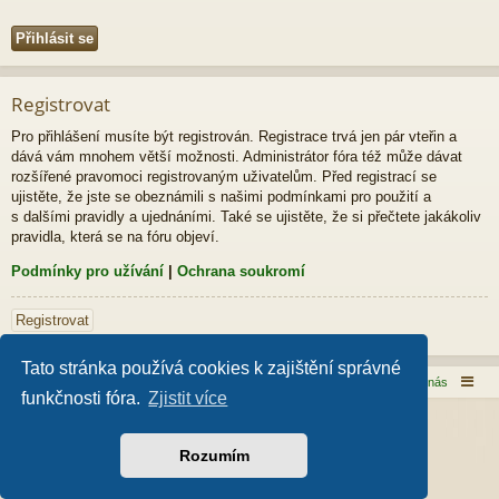
Registrovat
Pro přihlášení musíte být registrován. Registrace trvá jen pár vteřin a
dává vám mnohem větší možnosti. Administrátor fóra též může dávat
rozšířené pravomoci registrovaným uživatelům. Před registrací se
ujistěte, že jste se obeznámili s našimi podmínkami pro použití a
s dalšími pravidly a ujednáními. Také se ujistěte, že si přečtete jakákoliv
pravidla, která se na fóru objeví.
Podmínky pro užívání
|
Ochrana soukromí
Registrovat
Tato stránka používá cookies k zajištění správné
Domů
Obsah fóra
Kontaktujte nás
funkčnosti fóra.
Zjistit více
Založeno na
phpBB
® Forum Software © phpBB Limited
Style od
Arty
- phpBB 3.3 od MrGaby
Rozumím
Český překlad –
phpBB.cz
Soukromí
|
Podmínky