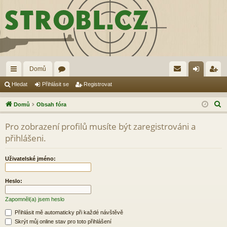
Domů
yc
ór
řih
eg
Hledat
Přihlásit se
Registrovat
hl
a
lá
ist
H
Domů
Obsah fóra
é
sit
ro
l
Pro zobrazení profilů musíte být zaregistrováni a
e
od
se
va
přihlášeni.
d
ka
t
a
Uživatelské jméno:
zy
t
Heslo:
Zapomněl(a) jsem heslo
Přihlásit mě automaticky při každé návštěvě
Skrýt můj online stav pro toto přihlášení