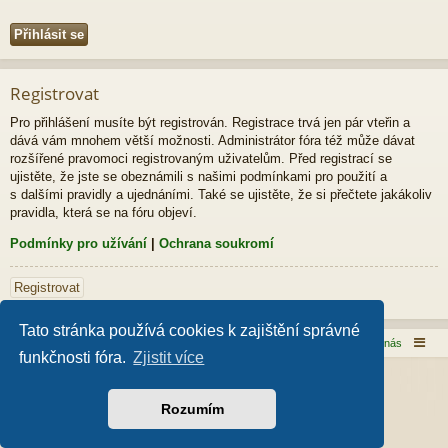
Registrovat
Pro přihlášení musíte být registrován. Registrace trvá jen pár vteřin a
dává vám mnohem větší možnosti. Administrátor fóra též může dávat
rozšířené pravomoci registrovaným uživatelům. Před registrací se
ujistěte, že jste se obeznámili s našimi podmínkami pro použití a
s dalšími pravidly a ujednáními. Také se ujistěte, že si přečtete jakákoliv
pravidla, která se na fóru objeví.
Podmínky pro užívání
|
Ochrana soukromí
Registrovat
Tato stránka používá cookies k zajištění správné
Domů
Obsah fóra
Kontaktujte nás
funkčnosti fóra.
Zjistit více
Založeno na
phpBB
® Forum Software © phpBB Limited
Style od
Arty
- phpBB 3.3 od MrGaby
Rozumím
Český překlad –
phpBB.cz
Soukromí
|
Podmínky