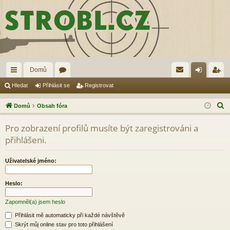
Domů
yc
ór
řih
eg
Hledat
Přihlásit se
Registrovat
hl
a
lá
ist
H
Domů
Obsah fóra
é
sit
ro
l
Pro zobrazení profilů musíte být zaregistrováni a
e
od
se
va
přihlášeni.
d
ka
t
a
Uživatelské jméno:
zy
t
Heslo:
Zapomněl(a) jsem heslo
Přihlásit mě automaticky při každé návštěvě
Skrýt můj online stav pro toto přihlášení