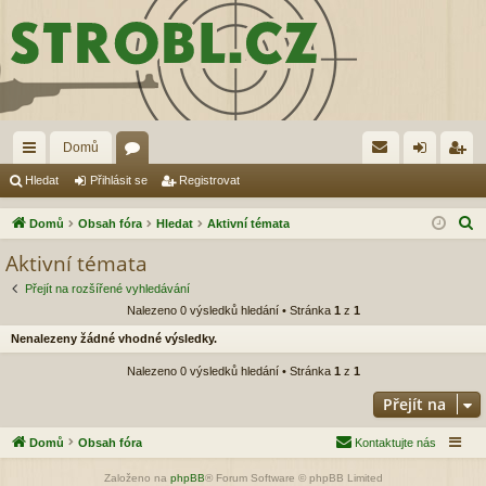
Domů
yc
ór
řih
eg
Hledat
Přihlásit se
Registrovat
hl
a
lá
ist
H
Domů
Obsah fóra
Hledat
Aktivní témata
é
sit
ro
l
Aktivní témata
e
od
se
va
Přejít na rozšířené vyhledávání
d
ka
t
Nalezeno 0 výsledků hledání • Stránka
1
z
1
a
Nenalezeny žádné vhodné výsledky.
zy
t
Nalezeno 0 výsledků hledání • Stránka
1
z
1
Přejít na
Domů
Obsah fóra
Kontaktujte nás
Založeno na
phpBB
® Forum Software © phpBB Limited