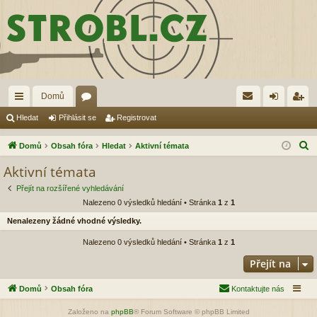
Domů
yc
ór
řih
eg
Hledat
Přihlásit se
Registrovat
hl
a
lá
ist
H
Domů
Obsah fóra
Hledat
Aktivní témata
é
sit
ro
l
Aktivní témata
e
od
se
va
Přejít na rozšířené vyhledávání
d
ka
t
Nalezeno 0 výsledků hledání • Stránka
1
z
1
a
Nenalezeny žádné vhodné výsledky.
zy
t
Nalezeno 0 výsledků hledání • Stránka
1
z
1
Přejít na
Domů
Obsah fóra
Kontaktujte nás
Založeno na
phpBB
® Forum Software © phpBB Limited