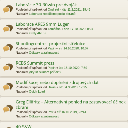
Laborácie 30-30win pre dvoják
Poslední příspěvek od
Ondrejd
«
čtv 11.2.2021, 19:45
Napsal v
Laborace rozděleno podle zbraně
Laborace ARES 9mm Luger
Poslední příspěvek od
Tomáš94
«
sob 17.10.2020, 8:24
Napsal v
střely ARES
Shootingcentre - projekční střelnice
Poslední příspěvek od
Pepin
«
stř 14.10.2020, 10:07
Napsal v
Odkazy a zajímavosti
RCBS Summit press
Poslední příspěvek od
Pepin
«
úte 13.10.2020, 7:39
Napsal v
jaký lis si mám pořídit ?
Modifikace, nebo doplnění zdrojových dat
Poslední příspěvek od
Dalas
«
stř 04.3.2020, 17:25
Napsal v
Quick Load
Greg Ellifritz – Alternativní pohled na zastavovací účinek
zbraní
Poslední příspěvek od
Petr
«
stř 16.10.2019, 22:41
Napsal v
Odkazy a zajímavosti
40 S&W