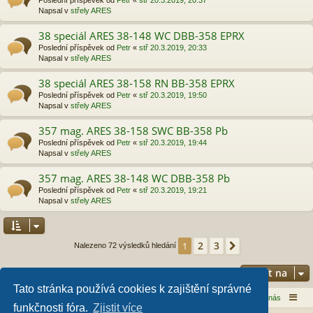
Napsal v
střely ARES
38 speciál ARES 38-148 WC DBB-358 EPRX
Poslední příspěvek od
Petr
«
stř 20.3.2019, 20:33
Napsal v
střely ARES
38 speciál ARES 38-158 RN BB-358 EPRX
Poslední příspěvek od
Petr
«
stř 20.3.2019, 19:50
Napsal v
střely ARES
357 mag. ARES 38-158 SWC BB-358 Pb
Poslední příspěvek od
Petr
«
stř 20.3.2019, 19:44
Napsal v
střely ARES
357 mag. ARES 38-148 WC DBB-358 Pb
Poslední příspěvek od
Petr
«
stř 20.3.2019, 19:21
Napsal v
střely ARES
2
3
1
Další
Nalezeno 72 výsledků hledání
Přejít na
Tato stránka používá cookies k zajištění správné
Domů
Obsah fóra
Kontaktujte nás
funkčnosti fóra.
Zjistit více