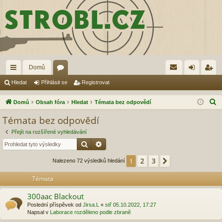
Domů
yc
ór
řih
eg
Hledat
Přihlásit se
Registrovat
hl
a
lá
ist
H
Domů
Obsah fóra
Hledat
Témata bez odpovědí
é
sit
ro
l
Témata bez odpovědí
e
od
se
va
Přejít na rozšířené vyhledávání
d
ka
t
Hledat
Pokročilé hledání
a
zy
t
2
3
1
Další
Nalezeno 72 výsledků hledání
Témata
300aac Blackout
Poslední příspěvek od
Jirsa.L
«
stř 05.10.2022, 17:27
Napsal v
Laborace rozděleno podle zbraně