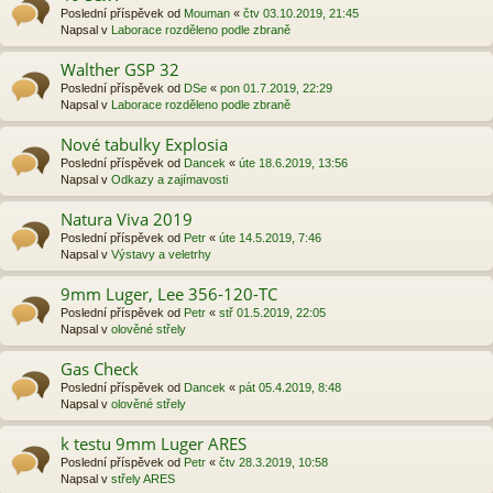
Poslední příspěvek od
Mouman
«
čtv 03.10.2019, 21:45
Napsal v
Laborace rozděleno podle zbraně
Walther GSP 32
Poslední příspěvek od
DSe
«
pon 01.7.2019, 22:29
Napsal v
Laborace rozděleno podle zbraně
Nové tabulky Explosia
Poslední příspěvek od
Dancek
«
úte 18.6.2019, 13:56
Napsal v
Odkazy a zajímavosti
Natura Viva 2019
Poslední příspěvek od
Petr
«
úte 14.5.2019, 7:46
Napsal v
Výstavy a veletrhy
9mm Luger, Lee 356-120-TC
Poslední příspěvek od
Petr
«
stř 01.5.2019, 22:05
Napsal v
olověné střely
Gas Check
Poslední příspěvek od
Dancek
«
pát 05.4.2019, 8:48
Napsal v
olověné střely
k testu 9mm Luger ARES
Poslední příspěvek od
Petr
«
čtv 28.3.2019, 10:58
Napsal v
střely ARES