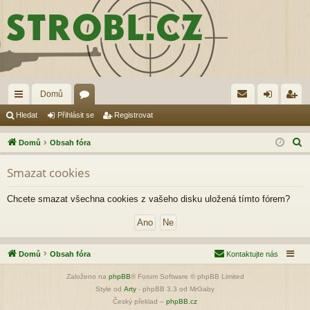
Domů
yc
ór
řih
eg
Hledat
Přihlásit se
Registrovat
hl
a
lá
ist
H
Domů
Obsah fóra
é
sit
ro
l
Smazat cookies
e
od
se
va
d
ka
t
Chcete smazat všechna cookies z vašeho disku uložená tímto fórem?
a
zy
t
Domů
Obsah fóra
Kontaktujte nás
Založeno na
phpBB
® Forum Software © phpBB Limited
Style od
Arty
- phpBB 3.3 od MrGaby
Český překlad –
phpBB.cz