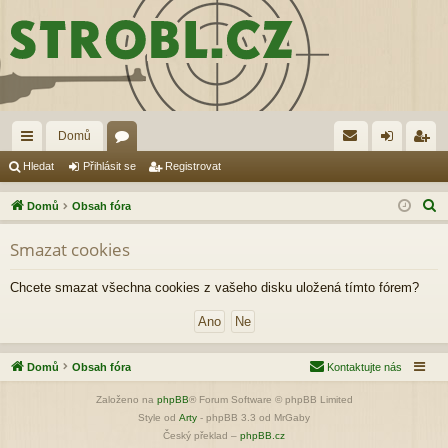
Domů
yc
ór
řih
eg
Hledat
Přihlásit se
Registrovat
hl
a
lá
ist
H
Domů
Obsah fóra
é
sit
ro
l
Smazat cookies
e
od
se
va
d
ka
t
Chcete smazat všechna cookies z vašeho disku uložená tímto fórem?
a
zy
t
Domů
Obsah fóra
Kontaktujte nás
Založeno na
phpBB
® Forum Software © phpBB Limited
Style od
Arty
- phpBB 3.3 od MrGaby
Český překlad –
phpBB.cz