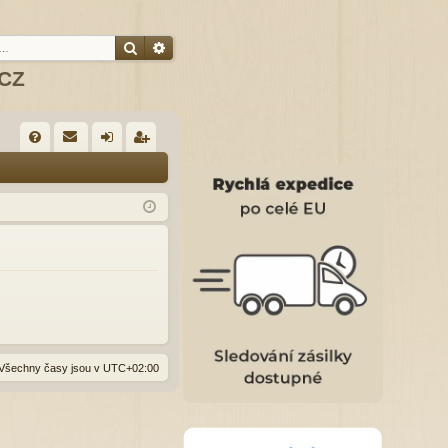
Hledat
Pokročilé hledání
.CZ
R
FA
řih
eg
Q
lá
ist
sit
ro
se
va
t
Všechny časy jsou v
UTC+02:00