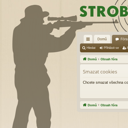
Domů
Fóra
yc
Hledat
Přihlásit se
hl
Domů
Obsah fóra
é
Smazat cookies
od
ka
Chcete smazat všechna coo
zy
Domů
Obsah fóra