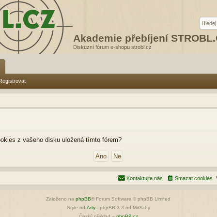
Akademie přebíjení STROBL
Diskuzní fórum e-shopu strobl.cz
Registrovat
kies z vašeho disku uložená tímto fórem?
Kontaktujte nás
Smazat cookies
Založeno na
phpBB
® Forum Software © phpBB Limited
Style od
Arty
- phpBB 3.3 od MrGaby
Český překlad –
phpBB.cz