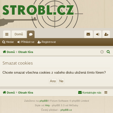
Domů
yc
ór
řih
eg
Hledat
Přihlásit se
Registrovat
hl
a
lá
ist
H
Domů
Obsah fóra
é
sit
ro
l
Smazat cookies
e
od
se
va
d
ka
t
Chcete smazat všechna cookies z vašeho disku uložená tímto fórem?
a
zy
t
Domů
Obsah fóra
Kontaktujte nás
Založeno na
phpBB
® Forum Software © phpBB Limited
Style od
Arty
- phpBB 3.3 od MrGaby
Český překlad –
phpBB.cz