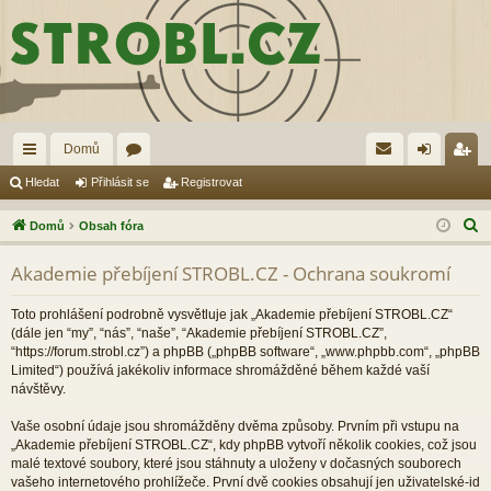
Domů
yc
ór
řih
eg
Hledat
Přihlásit se
Registrovat
hl
a
lá
ist
H
Domů
Obsah fóra
é
sit
ro
l
Akademie přebíjení STROBL.CZ - Ochrana soukromí
e
od
se
va
d
ka
t
Toto prohlášení podrobně vysvětluje jak „Akademie přebíjení STROBL.CZ“
a
(dále jen “my”, “nás”, “naše”, “Akademie přebíjení STROBL.CZ”,
zy
t
“https://forum.strobl.cz”) a phpBB („phpBB software“, „www.phpbb.com“, „phpBB
Limited“) používá jakékoliv informace shromážděné během každé vaší
návštěvy.
Vaše osobní údaje jsou shromážděny dvěma způsoby. Prvním při vstupu na
„Akademie přebíjení STROBL.CZ“, kdy phpBB vytvoří několik cookies, což jsou
malé textové soubory, které jsou stáhnuty a uloženy v dočasných souborech
vašeho internetového prohlížeče. První dvě cookies obsahují jen uživatelské-id