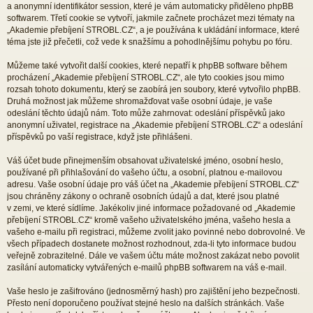
a anonymní identifikátor session, které je vám automaticky přiděleno phpBB
softwarem. Třetí cookie se vytvoří, jakmile začnete procházet mezi tématy na
„Akademie přebíjení STROBL.CZ“, a je používána k ukládání informace, které
téma jste již přečetli, což vede k snažšímu a pohodlnějšímu pohybu po fóru.
Můžeme také vytvořit další cookies, které nepatří k phpBB software během
procházení „Akademie přebíjení STROBL.CZ“, ale tyto cookies jsou mimo
rozsah tohoto dokumentu, který se zaobírá jen soubory, které vytvořilo phpBB.
Druhá možnost jak můžeme shromažďovat vaše osobní údaje, je vaše
odeslání těchto údajů nám. Toto může zahrnovat: odeslání příspěvků jako
anonymní uživatel, registrace na „Akademie přebíjení STROBL.CZ“ a odeslání
příspěvků po vaší registrace, když jste přihlášeni.
Váš účet bude přinejmenším obsahovat uživatelské jméno, osobní heslo,
používané při přihlašování do vašeho účtu, a osobní, platnou e-mailovou
adresu. Vaše osobní údaje pro váš účet na „Akademie přebíjení STROBL.CZ“
jsou chráněny zákony o ochraně osobních údajů a dat, které jsou platné
v zemi, ve které sídlíme. Jakékoliv jiné informace požadované od „Akademie
přebíjení STROBL.CZ“ kromě vašeho uživatelského jména, vašeho hesla a
vašeho e-mailu při registraci, můžeme zvolit jako povinné nebo dobrovolné. Ve
všech případech dostanete možnost rozhodnout, zda-li tyto informace budou
veřejně zobrazitelné. Dále ve vašem účtu máte možnost zakázat nebo povolit
zasílání automaticky vytvářených e-mailů phpBB softwarem na váš e-mail.
Vaše heslo je zašifrováno (jednosměrný hash) pro zajištění jeho bezpečnosti.
Přesto není doporučeno používat stejné heslo na dalších stránkách. Vaše