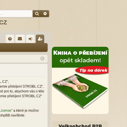
Hledat
Pokročilé hledání
.CZ
R
FA
řih
eg
Q
lá
ist
sit
ro
se
va
t
L.CZ”,
ademie přebíjení STROBL.CZ“,
né pro to, abychom vás o této
demie přebíjení STROBL.CZ“
License
“ a které je možno
phpBB navštivte: