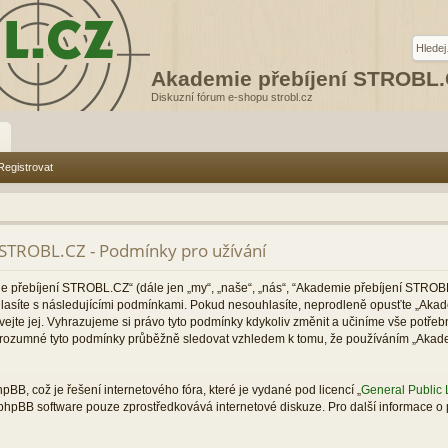
Akademie přebíjení STROBL
Diskuzní fórum e-shopu strobl.cz
Registrovat
STROBL.CZ - Podmínky pro užívání
 přebíjení STROBL.CZ“ (dále jen „my“, „naše“, „nás“, “Akademie přebíjení STROB
souhlasíte s následujícími podmínkami. Pokud nesouhlasíte, neprodleně opusťte „Ak
vejte jej. Vyhrazujeme si právo tyto podmínky kdykoliv změnit a učiníme vše potřeb
e rozumné tyto podmínky průběžně sledovat vzhledem k tomu, že používáním „Aka
BB, což je řešení internetového fóra, které je vydané pod licencí „
General Public 
 phpBB software pouze zprostředkovává internetové diskuze. Pro další informace o 