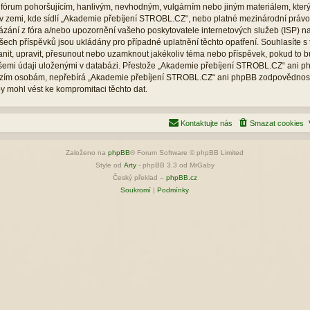
 fórum pohoršujícím, hanlivým, nevhodným, vulgárním nebo jiným materiálem, kter
v zemi, kde sídlí „Akademie přebíjení STROBL.CZ“, nebo platné mezinárodní právo.
zání z fóra a/nebo upozornění vašeho poskytovatele internetových služeb (ISP) na
šech příspěvků jsou ukládány pro případné uplatnění těchto opatření. Souhlasíte s 
it, upravit, přesunout nebo uzamknout jakékoliv téma nebo příspěvek, pokud to b
 všemi údaji uloženými v databázi. Přestože „Akademie přebíjení STROBL.CZ“ ani p
 cizím osobám, nepřebírá „Akademie přebíjení STROBL.CZ“ ani phpBB zodpovědnost
by mohl vést ke kompromitaci těchto dat.
Kontaktujte nás
Smazat cookies
Založeno na
phpBB
® Forum Software © phpBB Limited
Style od
Arty
- phpBB 3.3 od MrGaby
Český překlad –
phpBB.cz
Soukromí
|
Podmínky