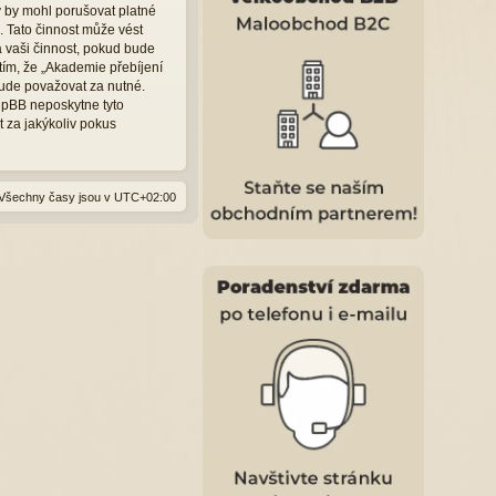
ý by mohl porušovat platné
 Tato činnost může vést
 vaši činnost, pokud bude
tím, že „Akademie přebíjení
ude považovat za nutné.
hpBB neposkytne tyto
 za jakýkoliv pokus
Všechny časy jsou v
UTC+02:00