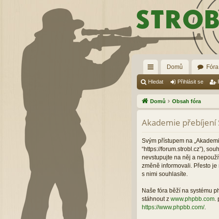
Domů
Fóra
yc
Hledat
Přihlásit se
hl
Domů
Obsah fóra
é
Akademie přebíjení 
od
ka
Svým přístupem na „Akademie
“https://forum.strobl.cz”), 
zy
nevstupujte na něj a nepouží
změně informovali. Přesto j
s nimi souhlasíte.
Naše fóra běží na systému php
stáhnout z
www.phpbb.com
.
https://www.phpbb.com/
.