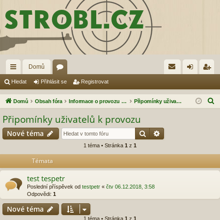
Domů
yc
ór
řih
eg
Hledat
Přihlásit se
Registrovat
hl
a
lá
ist
H
Domů
Obsah fóra
Informace o provozu znalostní báze STROBL.CZ
Připomínky uživatelů k provozu
é
sit
ro
l
Připomínky uživatelů k provozu
e
od
se
va
Hledat
Pokročilé hledání
Nové téma
d
ka
t
a
1 téma • Stránka
1
z
1
zy
t
Témata
test tespetr
Poslední příspěvek od
testpetr
«
čtv 06.12.2018, 3:58
Odpovědi:
1
Nové téma
1 téma • Stránka
1
z
1