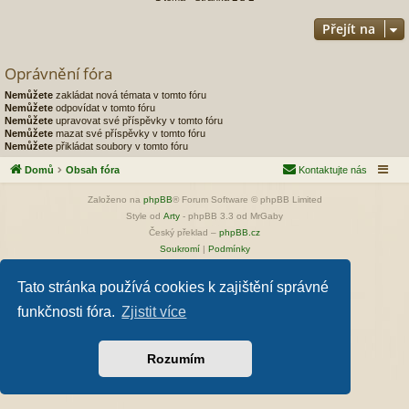
Přejít na
Oprávnění fóra
Nemůžete
zakládat nová témata v tomto fóru
Nemůžete
odpovídat v tomto fóru
Nemůžete
upravovat své příspěvky v tomto fóru
Nemůžete
mazat své příspěvky v tomto fóru
Nemůžete
přikládat soubory v tomto fóru
Domů
Obsah fóra
Kontaktujte nás
Založeno na
phpBB
® Forum Software © phpBB Limited
Style od
Arty
- phpBB 3.3 od MrGaby
Český překlad –
phpBB.cz
Soukromí
|
Podmínky
Tato stránka používá cookies k zajištění správné
funkčnosti fóra.
Zjistit více
Rozumím