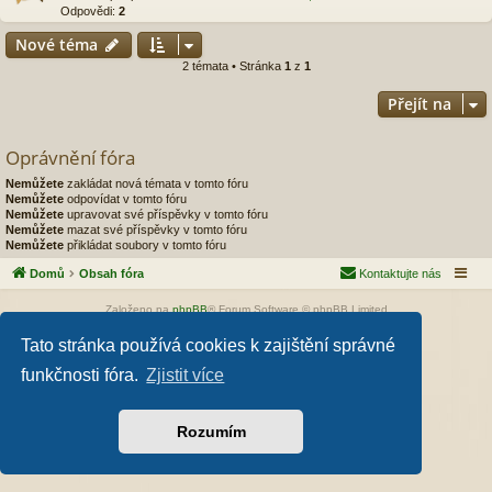
Odpovědi:
2
Nové téma
2 témata • Stránka
1
z
1
Přejít na
Oprávnění fóra
Nemůžete
zakládat nová témata v tomto fóru
Nemůžete
odpovídat v tomto fóru
Nemůžete
upravovat své příspěvky v tomto fóru
Nemůžete
mazat své příspěvky v tomto fóru
Nemůžete
přikládat soubory v tomto fóru
Domů
Obsah fóra
Kontaktujte nás
Založeno na
phpBB
® Forum Software © phpBB Limited
Style od
Arty
- phpBB 3.3 od MrGaby
Tato stránka používá cookies k zajištění správné
Český překlad –
phpBB.cz
Soukromí
|
Podmínky
funkčnosti fóra.
Zjistit více
Rozumím