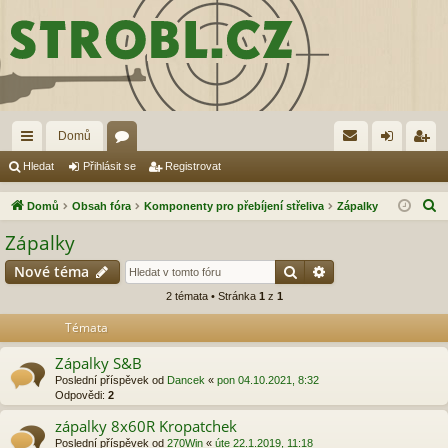
Domů
yc
ór
řih
eg
Hledat
Přihlásit se
Registrovat
hl
a
lá
ist
H
Domů
Obsah fóra
Komponenty pro přebíjení střeliva
Zápalky
é
sit
ro
l
Zápalky
e
od
se
va
Hledat
Pokročilé hledání
Nové téma
d
ka
t
a
2 témata • Stránka
1
z
1
zy
t
Témata
Zápalky S&B
Poslední příspěvek od
Dancek
«
pon 04.10.2021, 8:32
Odpovědi:
2
zápalky 8x60R Kropatchek
Poslední příspěvek od
270Win
«
úte 22.1.2019, 11:18