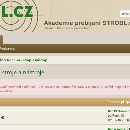
Akademie přebíjení STROBL
Diskuzní fórum e-shopu strobl.cz
Registrovat
íjecí technika - stroje a nástroje
- stroje a nástroje
avení, provozní zkušenosti. Zde naleznete podrobné návody a postupy. Vkládání fotografií p
 velikost.
Poslední přís
RCBS Summit 
Z
od
Pepin
:
63
o
úte 13.10.2020,
b
r
Re: o matricíc