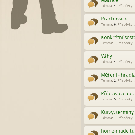
Matrice
Témata
:
4
,
Příspěvky
:
Prachovače
Témata
:
6
,
Příspěvky
:
Konkrétní sesta
Témata
:
1
,
Příspěvky
:
Váhy
Témata
:
4
,
Příspěvky
:
Měření - hradla
Témata
:
1
,
Příspěvky
:
Příprava a úpr
Témata
:
5
,
Příspěvky
:
Kurzy, termíny
Témata
:
1
,
Příspěvky
:
home-made tuni