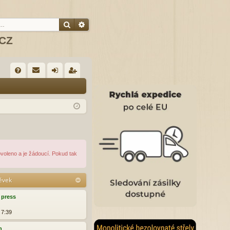
Hledat
Pokročilé hledání
.CZ
R
FA
řih
eg
Q
lá
ist
sit
ro
se
va
t
ovoleno a je žádoucí. Pokud tak
pěvek
press
 7:39
h