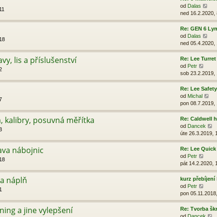
a
Z
od
Dalas
11
z
o
ned 16.2.2020, 
i
b
t
r
Re: GEN 6 Ly
p
a
Z
od
Dalas
18
o
z
o
ned 05.4.2020,
s
i
b
l
t
r
vy, lis a příslušenství
Re: Lee Turret
e
p
a
Z
od
Petr
2
d
o
z
o
sob 23.2.2019,
n
s
i
b
í
l
t
r
Re: Lee Safety
p
e
p
a
Z
od
Michal
ř
7
d
o
z
o
pon 08.7.2019,
í
n
s
i
b
s
í
l
t
r
, kalibry, posuvná měřítka
Re: Caldwell h
p
p
e
p
a
Z
od
Dancek
ě
ř
3
d
o
z
o
úte 26.3.2019, 
v
í
n
s
i
b
e
s
í
l
t
r
ava nábojnic
Re: Lee Quick
k
p
p
e
p
a
Z
od
Petr
ě
ř
18
d
o
z
o
pát 14.2.2020, 
v
í
n
s
i
b
e
s
í
l
t
r
 a náplň
kurz přebíjení
k
p
p
e
p
a
Z
od
Petr
ě
ř
1
d
o
z
o
pon 05.11.2018
v
í
n
s
i
b
e
s
í
l
t
r
ng a jine vylepšení
Re: Tvorba škr
k
p
p
e
p
a
Z
od
Dancek