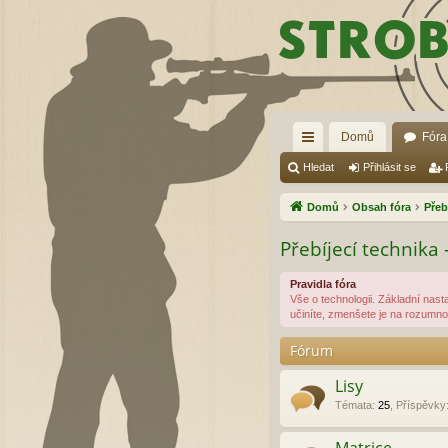
Domů
Fóra
yc
Hledat
Přihlásit se
hl
Domů
Obsah fóra
Přeb
é
Přebíjecí technika 
od
Pravidla fóra
ka
Vše o technologii. Základní nast
učiníte, zmenšete je na rozumnou
zy
Fórum
Lisy
Témata
:
25
,
Příspěvky