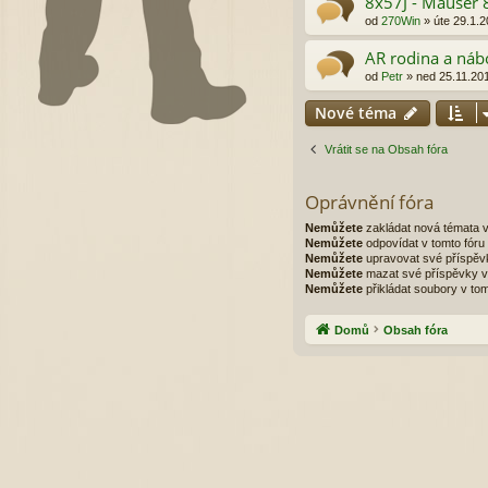
8x57J - Mauser 
od
270Win
»
úte 29.1.2
AR rodina a ná
od
Petr
»
ned 25.11.20
Nové téma
Vrátit se na Obsah fóra
Oprávnění fóra
Nemůžete
zakládat nová témata v
Nemůžete
odpovídat v tomto fóru
Nemůžete
upravovat své příspěvk
Nemůžete
mazat své příspěvky v 
Nemůžete
přikládat soubory v tom
Domů
Obsah fóra