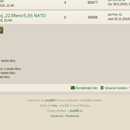
88
4
80877
čtv 30.5.2019, 
019, 11:45
boj ,223Rem/5,56 NATO
od
Petr
0
35696
ned 25.11.2018
18, 21:04
 tomto fóru
y v tomto fóru
tomto fóru
to fóru
Kontaktujte nás
Smazat cookies
Založeno na
phpBB
® Forum Software © phpBB Limited
Style od
Arty
- phpBB 3.3 od MrGaby
Český překlad –
phpBB.cz
Soukromí
|
Podmínky