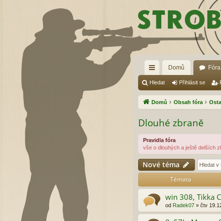
Domů
Fóra
yc
Hledat
Přihlásit se
hl
Domů
Obsah fóra
Osta
é
Dlouhé zbraně
od
Pravidla fóra
ka
vše o dlouhých a ještě delších zb
zy
Nové téma
Témata
win 308, Tikka 
od
Radek07
»
čtv 19.1