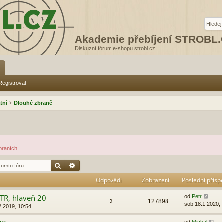
Akademie přebíjení STROBL
Diskuzní fórum e-shopu strobl.cz
Registrovat
tní
Dlouhé zbraně
raních ...
Hledat
Pokročilé hledání
Odpovědi
Zobrazení
Poslední přís
CTR, hlaveň 20
od
Petr
3
127898
sob 18.1.2020,
2.2019, 10:54
od
Michal