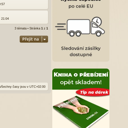
9:57
, 21:04
3 témata • Stránka
1
z
1
Přejít na
Všechny časy jsou v
UTC+02:00