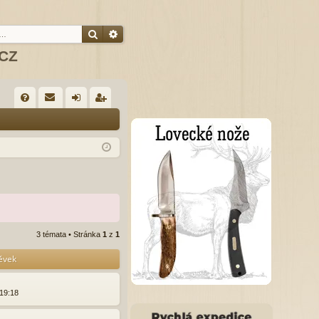
Hledat
Pokročilé hledání
.CZ
R
FA
řih
eg
Q
lá
ist
sit
ro
se
va
t
3 témata • Stránka
1
z
1
pěvek
 19:18