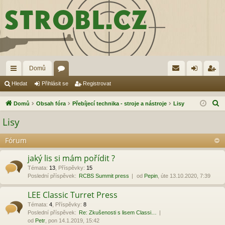
Domů
yc
ór
řih
eg
Hledat
Přihlásit se
Registrovat
hl
a
lá
ist
H
Domů
Obsah fóra
Přebíjecí technika - stroje a nástroje
Lisy
é
sit
ro
l
Lisy
e
od
se
va
d
Fórum
ka
t
a
jaký lis si mám pořídit ?
zy
t
Témata
:
13
,
Příspěvky
:
15
Poslední příspěvek:
RCBS Summit press
od
Pepin
, úte 13.10.2020, 7:39
LEE Classic Turret Press
Témata
:
4
,
Příspěvky
:
8
Poslední příspěvek:
Re: Zkušenosti s lisem Classi…
od
Petr
, pon 14.1.2019, 15:42