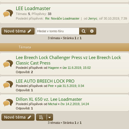
LEE Loadmaster
Témata
:
5
,
Příspěvky
:
33
Poslední příspěvek:
Re: Nováče Loadmaster
od
Jerryc
, stř 30.10.2019, 7:39
Hledat
Pokročilé hledání
Nové téma
3 témata • Stránka
1
z
1
Témata
Lee Breech Lock Challenger Press vz Lee Breech Lock
Classic Cast Press
Poslední příspěvek od
Hagenn
«
úte 11.6.2019, 15:02
Odpovědi:
2
LEE AUTO BREECH LOCK PRO
Poslední příspěvek od
Petr
«
pát 31.5.2019, 0:34
Odpovědi:
1
Dillon XL 650 vz. Lee Loadmaster
Poslední příspěvek od
Michal
«
čtv 14.2.2019, 14:24
Odpovědi:
1
Nové téma
3 témata • Stránka
1
z
1