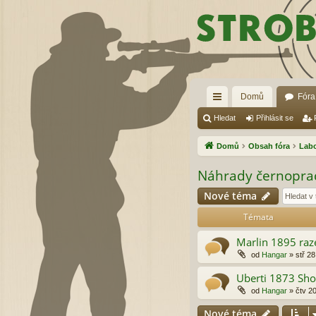
Domů
Fóra
yc
Hledat
Přihlásit se
hl
Domů
Obsah fóra
Lab
é
Náhrady černoprac
od
Nové téma
ka
Témata
zy
Marlin 1895 ra
od
Hangar
»
stř 28
Uberti 1873 Shor
od
Hangar
»
čtv 2
Nové téma