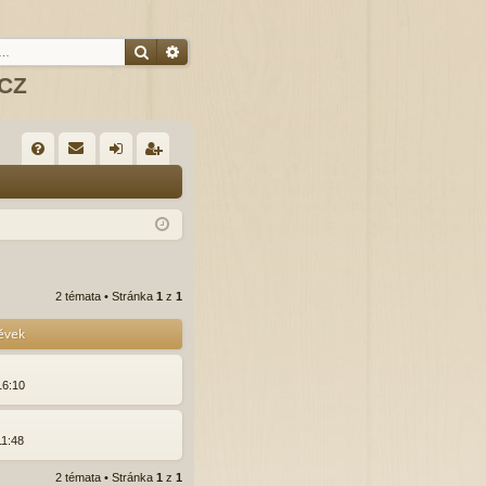
Hledat
Pokročilé hledání
.CZ
R
FA
řih
eg
Q
lá
ist
sit
ro
se
va
2 témata • Stránka
1
z
1
t
pěvek
16:10
11:48
2 témata • Stránka
1
z
1