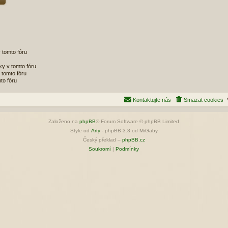
 tomto fóru
y v tomto fóru
tomto fóru
to fóru
Kontaktujte nás
Smazat cookies
Založeno na
phpBB
® Forum Software © phpBB Limited
Style od
Arty
- phpBB 3.3 od MrGaby
Český překlad –
phpBB.cz
Soukromí
|
Podmínky