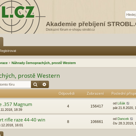
Akademie přebíjení STROBL
Diskuzní fórum e-shopu strobl.cz
Registrovat
orace
Náhrady černoprachých, prostě Western
hých, prostě Western
Hledat
Pokročilé hledání
Odpovědi
Zobrazení
Poslední přís
ze .357 Magnum
od
Lišák
4
156417
pát 21.8.2020, 
.11.2018, 18:39
t rifle raze 44-40 win
od
Dancek
8
106661
čtv 28.3.2019, 
0.12.2018, 16:01