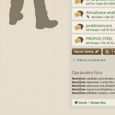
od
Petr
»
pon 25.3.201
Aktualizace ane
od
Dalas
»
úte 12.
poddimenzace
od
Hangar
»
stř 07.11.
PROPAD STREL
od
Hangar
»
čtv 22.11.
Nové téma
Vrátit se na Obsah fóra
Oprávnění fóra
Nemůžete
zakládat nová témata v
Nemůžete
odpovídat v tomto fóru
Nemůžete
upravovat své příspěvk
Nemůžete
mazat své příspěvky v 
Nemůžete
přikládat soubory v tom
Domů
Obsah fóra