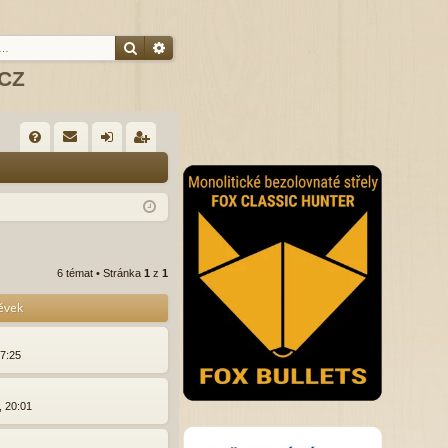
Hledat
Pokročilé hledání
.CZ
R
FA
řih
eg
Q
lá
ist
sit
ro
se
va
6 témat • Stránka
1
z
1
t
pěvek
17:25
, 20:01