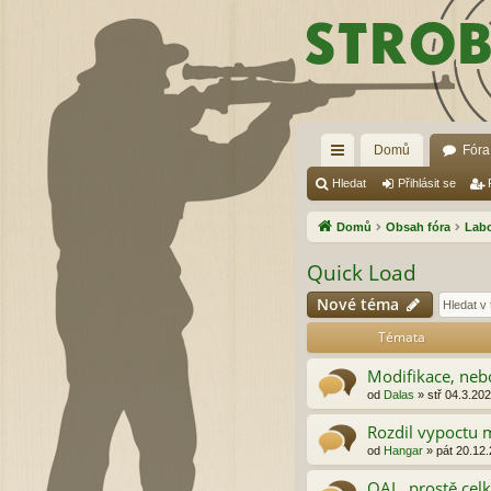
Domů
Fóra
yc
Hledat
Přihlásit se
hl
Domů
Obsah fóra
Lab
é
Quick Load
od
Nové téma
ka
Témata
zy
Modifikace, neb
od
Dalas
»
stř 04.3.202
Rozdil vypoctu m
od
Hangar
»
pát 20.12.
OAL, prostě cel