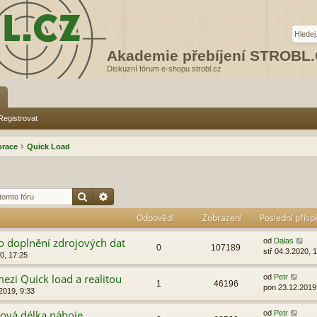
Akademie přebíjení STROBL
Diskuzní fórum e-shopu strobl.cz
Registrovat
orace
Quick Load
Hledat
Pokročilé hledání
Odpovědi
Zobrazení
Poslední přís
o doplnění zdrojových dat
od
Dalas
0
107189
stř 04.3.2020, 
0, 17:25
ezi Quick load a realitou
od
Petr
1
46196
pon 23.12.2019
2019, 9:33
ková délka náboje
od
Petr