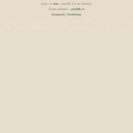
Style od
Arty
- phpBB 3.3 od MrGaby
Český překlad –
phpBB.cz
Soukromí
|
Podmínky