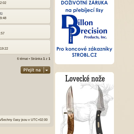
22:02
19:48
8:57
 19:22
6 témat • Stránka
1
z
1
Přejít na
Všechny časy jsou v
UTC+02:00