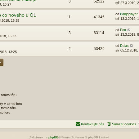
3
62522
stř 27.3.2019, 
9, 16:27
b co nového u QL
od
Banjoplayer
1
41345
stř 13.3.2019, 
3.2019, 16:25
od
Petr
3
63114
stř 13.3.2019, 
2018, 16:32
od
Dalas
2
53429
stř 05.12.2018,
2018, 13:25
 tomto fóru
y v tomto fóru
tomto fóru
to fóru
Kontaktujte nás
Smazat cookies
Založeno na
phpBB
® Forum Software © phpBB Limited