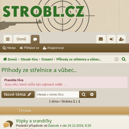
Domů
yc
ór
řih
eg
Hledat
Přihlásit se
Registrovat
hl
a
lá
ist
H
Domů
Obsah fóra
Ostatní
Příhody ze střelnice a vůbec..
é
sit
ro
l
Příhody ze střelnice a vůbec..
e
od
se
va
d
Pravidla fóra
ka
t
Jsou věci, které může být zajímavé sdělit ….
a
zy
t
Hledat
Pokročilé hledání
Nové téma
1 téma • Stránka
1
z
1
Témata
Vtípky a srandičky
Poslední příspěvek od
Dancek
«
úte 24.12.2019, 8:29