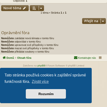
Odpovědi:
1
Nové téma
1 téma • Stránka
1
z
1
Přejít na
Oprávnění fóra
Nemůžete
zakládat nová témata v tomto fóru
Nemůžete
odpovídat v tomto fóru
Nemůžete
upravovat své příspěvky v tomto fóru
Nemůžete
mazat své příspěvky v tomto fóru
Nemůžete
přikládat soubory v tomto fóru
Domů
Obsah fóra
Kontaktujte nás
Založeno na
phpBB
® Forum Software © phpBB Limited
Style od
Arty
- phpBB 3.3 od MrGaby
Český překlad –
phpBB.cz
Tato stránka používá cookies k zajištění správné
Soukromí
|
Podmínky
funkčnosti fóra.
Zjistit více
Rozumím