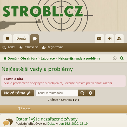
Domů
yc
ór
řih
eg
Hledat
Přihlásit se
Registrovat
hl
a
lá
ist
H
Domů
Obsah fóra
Laborace
Nejčastější vady a problémy
é
sit
ro
l
Nejčastější vady a problémy
e
od
se
va
d
Pravidla fóra
ka
t
Vše o problémech spojených s přebíjením, udržujte prosím přehlednost řazení
a
zy
t
Hledat
Pokročilé hledání
Nové téma
7 témat • Stránka
1
z
1
Témata
Ostatní výše nezařazené závady
Poslední příspěvek od
Dalas
«
pon 15.6.2020, 16:19