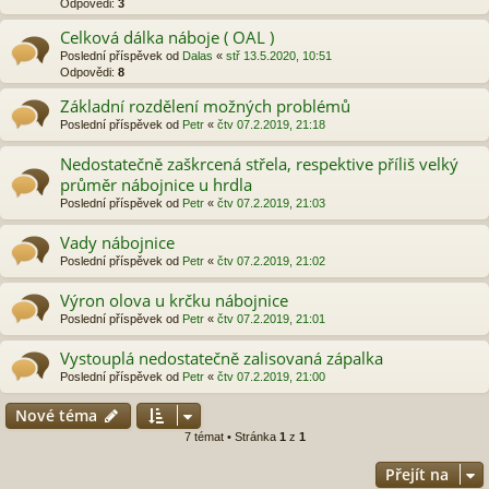
Odpovědi:
3
Celková dálka náboje ( OAL )
Poslední příspěvek od
Dalas
«
stř 13.5.2020, 10:51
Odpovědi:
8
Základní rozdělení možných problémů
Poslední příspěvek od
Petr
«
čtv 07.2.2019, 21:18
Nedostatečně zaškrcená střela, respektive příliš velký
průměr nábojnice u hrdla
Poslední příspěvek od
Petr
«
čtv 07.2.2019, 21:03
Vady nábojnice
Poslední příspěvek od
Petr
«
čtv 07.2.2019, 21:02
Výron olova u krčku nábojnice
Poslední příspěvek od
Petr
«
čtv 07.2.2019, 21:01
Vystouplá nedostatečně zalisovaná zápalka
Poslední příspěvek od
Petr
«
čtv 07.2.2019, 21:00
Nové téma
7 témat • Stránka
1
z
1
Přejít na