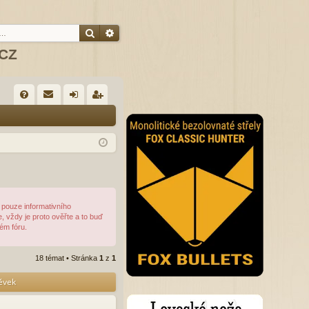
Hledat
Pokročilé hledání
.CZ
R
FA
řih
eg
Q
lá
ist
sit
ro
se
va
t
 pouze informativního
, vždy je proto ověřte a to buď
ém fóru.
18 témat • Stránka
1
z
1
pěvek