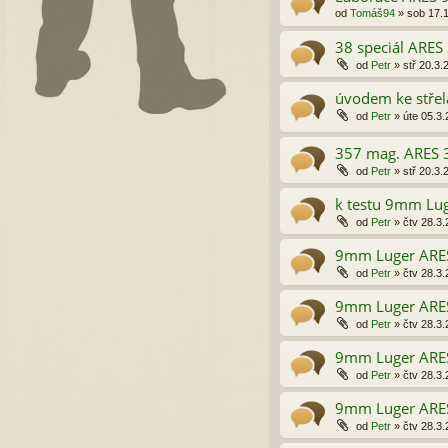
od
Tomáš94
»
sob 17.1
38 speciál ARES
od
Petr
»
stř 20.3.
úvodem ke stře
od
Petr
»
úte 05.3.
357 mag. ARES 
od
Petr
»
stř 20.3.
k testu 9mm Lu
od
Petr
»
čtv 28.3.
9mm Luger ARES
od
Petr
»
čtv 28.3.
9mm Luger ARE
od
Petr
»
čtv 28.3.
9mm Luger ARE
od
Petr
»
čtv 28.3.
9mm Luger ARE
od
Petr
»
čtv 28.3.