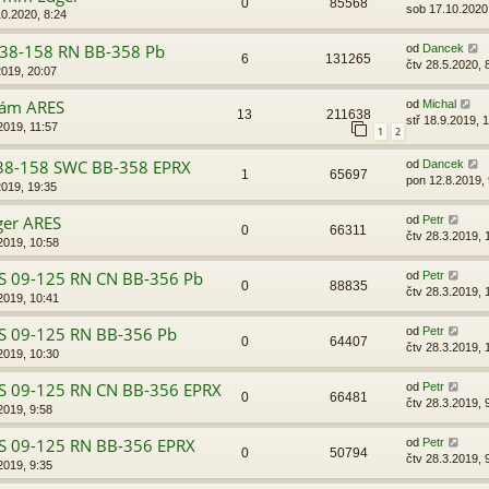
0
85568
sob 17.10.2020
0.2020, 8:24
 38-158 RN BB-358 Pb
od
Dancek
6
131265
čtv 28.5.2020, 
2019, 20:07
lám ARES
od
Michal
13
211638
stř 18.9.2019, 
2019, 11:57
1
2
38-158 SWC BB-358 EPRX
od
Dancek
1
65697
pon 12.8.2019, 
2019, 19:35
ger ARES
od
Petr
0
66311
čtv 28.3.2019, 
2019, 10:58
 09-125 RN CN BB-356 Pb
od
Petr
0
88835
čtv 28.3.2019, 
2019, 10:41
S 09-125 RN BB-356 Pb
od
Petr
0
64407
čtv 28.3.2019, 
2019, 10:30
S 09-125 RN CN BB-356 EPRX
od
Petr
0
66481
čtv 28.3.2019, 
2019, 9:58
S 09-125 RN BB-356 EPRX
od
Petr
0
50794
čtv 28.3.2019, 
2019, 9:35