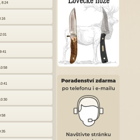
, 8:24
8:16
12:01
9:41
10:58
10:41
10:30
9:58
9:35