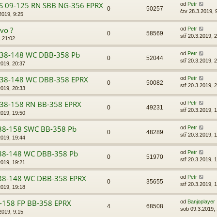
S 09-125 RN SBB NG-356 EPRX
od
Petr
0
50257
čtv 28.3.2019, 
2019, 9:25
ovo ?
od
Petr
0
58569
stř 20.3.2019, 
, 21:02
S 38-148 WC DBB-358 Pb
od
Petr
0
52044
stř 20.3.2019, 
2019, 20:37
S 38-148 WC DBB-358 EPRX
od
Petr
0
50082
stř 20.3.2019, 
2019, 20:33
S 38-158 RN BB-358 EPRX
od
Petr
0
49231
stř 20.3.2019, 
2019, 19:50
38-158 SWC BB-358 Pb
od
Petr
0
48289
stř 20.3.2019, 
2019, 19:44
38-148 WC DBB-358 Pb
od
Petr
0
51970
stř 20.3.2019, 
2019, 19:21
38-148 WC DBB-358 EPRX
od
Petr
0
35655
stř 20.3.2019, 
2019, 19:18
-158 FP BB-358 EPRX
od
Banjoplayer
4
68508
sob 09.3.2019,
2019, 9:15