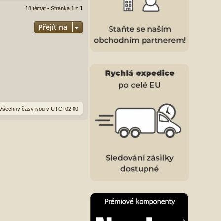
18 témat • Stránka
1
z
1
Přejít na
Všechny časy jsou v
UTC+02:00