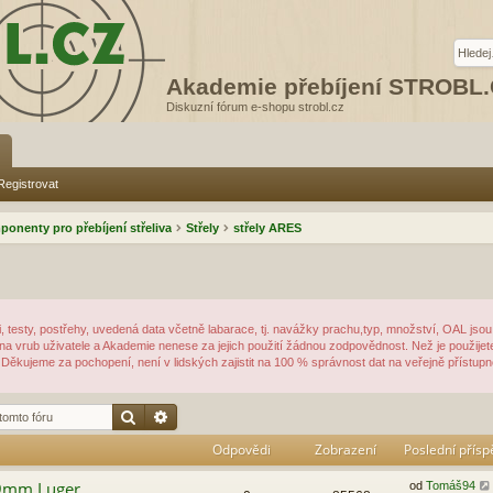
Akademie přebíjení STROBL
Diskuzní fórum e-shopu strobl.cz
Registrovat
onenty pro přebíjení střeliva
Střely
střely ARES
, testy, postřehy, uvedená data včetně labarace, tj. navážky prachu,typ, množství, OAL jsou
y na vrub uživatele a Akademie nenese za jejich použití žádnou zodpovědnost. Než je použijete
Děkujeme za pochopení, není v lidských zajistit na 100 % správnost dat na veřejně přístupn
Hledat
Pokročilé hledání
Odpovědi
Zobrazení
Poslední přís
 9mm Luger
od
Tomáš94