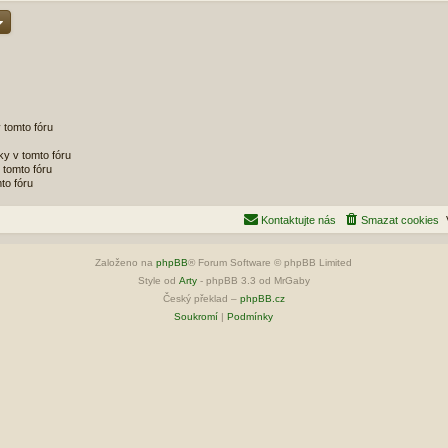
 tomto fóru
y v tomto fóru
tomto fóru
to fóru
Kontaktujte nás
Smazat cookies
Založeno na
phpBB
® Forum Software © phpBB Limited
Style od
Arty
- phpBB 3.3 od MrGaby
Český překlad –
phpBB.cz
Soukromí
|
Podmínky