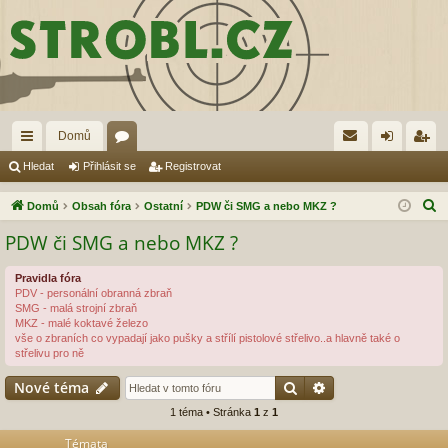
Domů
yc
ór
řih
eg
Hledat
Přihlásit se
Registrovat
hl
a
lá
ist
H
Domů
Obsah fóra
Ostatní
PDW či SMG a nebo MKZ ?
é
sit
ro
l
PDW či SMG a nebo MKZ ?
e
od
se
va
d
Pravidla fóra
ka
t
PDV - personální obranná zbraň
a
SMG - malá strojní zbraň
zy
t
MKZ - malé koktavé železo
vše o zbraních co vypadají jako pušky a střílí pistolové střelivo..a hlavně také o
střelivu pro ně
Hledat
Pokročilé hledání
Nové téma
1 téma • Stránka
1
z
1
Témata