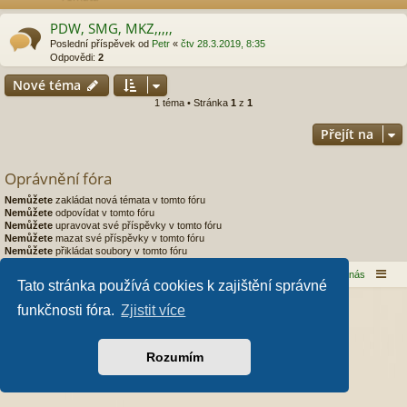
PDW, SMG, MKZ,,,,,
Poslední příspěvek od
Petr
«
čtv 28.3.2019, 8:35
Odpovědi:
2
Nové téma
1 téma • Stránka
1
z
1
Přejít na
Oprávnění fóra
Nemůžete
zakládat nová témata v tomto fóru
Nemůžete
odpovídat v tomto fóru
Nemůžete
upravovat své příspěvky v tomto fóru
Nemůžete
mazat své příspěvky v tomto fóru
Nemůžete
přikládat soubory v tomto fóru
Domů
Obsah fóra
Kontaktujte nás
Tato stránka používá cookies k zajištění správné
Založeno na
phpBB
® Forum Software © phpBB Limited
funkčnosti fóra.
Zjistit více
Style od
Arty
- phpBB 3.3 od MrGaby
Český překlad –
phpBB.cz
Soukromí
|
Podmínky
Rozumím