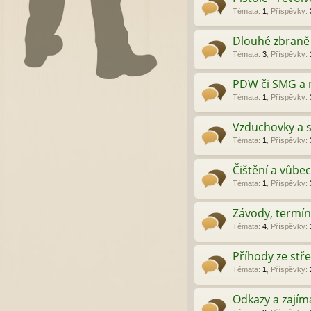
Témata
:
1
,
Příspěvky
:
Dlouhé zbraně
Témata
:
3
,
Příspěvky
:
PDW či SMG a 
Témata
:
1
,
Příspěvky
:
Vzduchovky a s
Témata
:
1
,
Příspěvky
:
Čištění a vůbec
Témata
:
1
,
Příspěvky
:
Závody, termín
Témata
:
4
,
Příspěvky
:
Příhody ze stře
Témata
:
1
,
Příspěvky
:
Odkazy a zajím