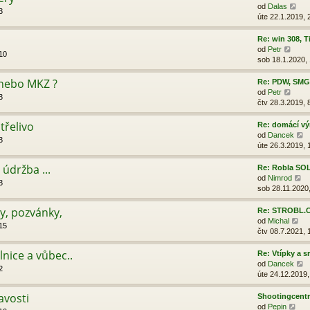
p
Z
od
Dalas
3
o
o
úte 22.1.2019, 
s
b
l
r
Re: win 308, 
e
a
Z
od
Petr
10
d
z
o
sob 18.1.2020,
n
i
b
í
t
r
nebo MKZ ?
Re: PDW, SMG,
p
p
a
Z
od
Petr
ř
3
o
z
o
čtv 28.3.2019, 
í
s
i
b
s
l
t
r
třelivo
Re: domácí vý
p
e
p
a
Z
od
Dancek
ě
3
d
o
z
o
úte 26.3.2019, 
v
n
s
i
b
e
í
l
t
r
 údržba ...
Re: Robla SO
k
p
e
p
a
Z
od
Nimrod
ř
3
d
o
z
o
sob 28.11.2020
í
n
s
i
b
s
í
l
t
r
y, pozvánky,
Re: STROBL.C
p
p
e
p
a
Z
od
Michal
ě
ř
15
d
o
z
o
čtv 08.7.2021, 
v
í
n
s
i
b
e
s
í
l
t
r
lnice a vůbec..
Re: Vtípky a s
k
p
p
e
p
a
Z
od
Dancek
ě
ř
2
d
o
z
o
úte 24.12.2019,
v
í
n
s
i
b
e
s
í
l
t
r
avosti
Shootingcentr
k
p
p
e
p
a
Z
od
Pepin
ě