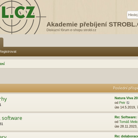
Akademie přebíjení STROBL
Diskuzní fórum e-shopu strobl.cz
Registrovat
tní
Poslední přís
rhy
Natura Viva 2
Z
od
Petr
1
o
úte 14.5.2019, 
b
r
a, software
Re: Software: 
a
od
Tomáš Melic
31
z
úte 28.11.2023,
i
t
ery
Re: delabora