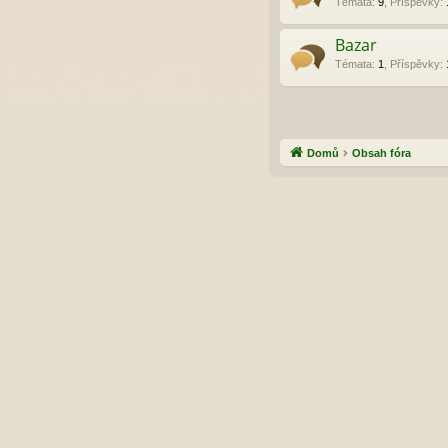
Témata
:
9
,
Příspěvky
:
Bazar
Témata
:
1
,
Příspěvky
:
Domů
Obsah fóra