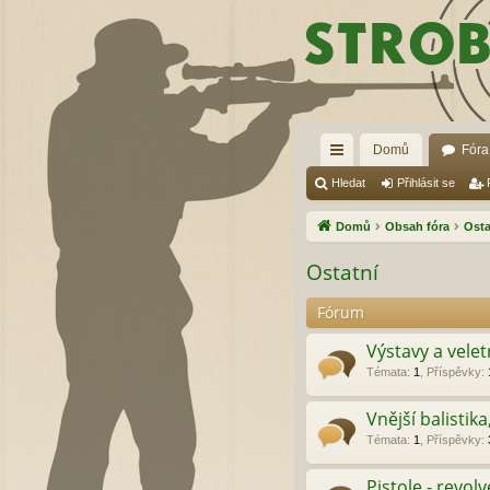
Domů
Fóra
yc
Hledat
Přihlásit se
hl
Domů
Obsah fóra
Osta
é
Ostatní
od
Fórum
ka
zy
Výstavy a velet
Témata
:
1
,
Příspěvky
:
Vnější balistik
Témata
:
1
,
Příspěvky
:
Pistole - revolv