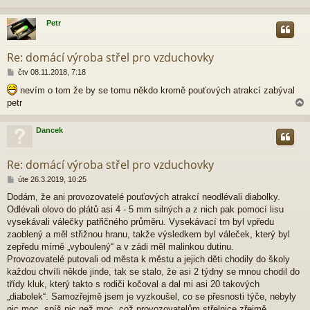
p
ě
Petr
v
e
r
k
Re: domácí výroba střel pro vzduchovky
P
čtv 08.11.2018, 7:18
ř
nevím o tom že by se tomu někdo kromě pouťových atrakcí zabýval
í
petr
s
p
ě
Dancek
v
e
r
k
Re: domácí výroba střel pro vzduchovky
P
úte 26.3.2019, 10:25
ř
Dodám, že ani provozovatelé pouťových atrakcí neodlévali diabolky.
í
Odlévali olovo do plátů asi 4 - 5 mm silných a z nich pak pomocí lisu
s
p
vysekávali válečky patřičného průměru. Vysekávací trn byl vpředu
ě
zaoblený a měl střižnou hranu, takže výsledkem byl váleček, který byl
v
zepředu mírně „vyboulený“ a v zádi měl malinkou dutinu.
e
Provozovatelé putovali od města k městu a jejich děti chodily do školy
k
každou chvíli někde jinde, tak se stalo, že asi 2 týdny se mnou chodil do
třídy kluk, který takto s rodiči kočoval a dal mi asi 20 takových
„diabolek“. Samozřejmě jsem je vyzkoušel, co se přesnosti týče, nebyly
nic moc, spíš nic než moc, což provozovatelům střelnice zřejmě