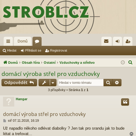
Domů
yc
ór
řih
eg
Hledat
Přihlásit se
Registrovat
hl
a
lá
ist
H
Domů
Obsah fóra
Ostatní
Vzduchovky a střelivo
é
sit
ro
l
domácí výroba střel pro vzduchovky
e
od
se
va
Hledat
Pokroči
Odpovědět
d
ka
t
a
3 příspěvky • Stránka
1
z
1
zy
t
Hangar
domácí výroba střel pro vzduchovky
P
stř 07.11.2018, 16:19
ř
Už napadlo někoho odlévat diabolky ? Jen tak pro srandu jak to bude
í
létat a trefovat...
s