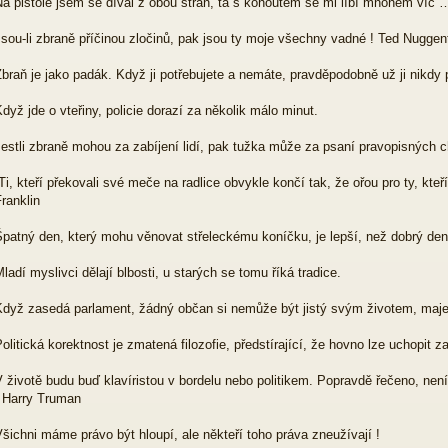
a pistole jsem se díval z obou stran, ta s kohoutem se mi líbí mnohem víc 
sou-li zbraně příčinou zločinů, pak jsou ty moje všechny vadné ! Ted Nuggen
braň je jako padák. Když ji potřebujete a nemáte, pravděpodobně už ji nikdy
dyž jde o vteřiny, policie dorazí za několik málo minut.
estli zbraně mohou za zabíjení lidí, pak tužka může za psaní pravopisných c
Ti, kteří překovali své meče na radlice obvykle končí tak, že ořou pro ty, kteř
ranklin
patný den, který mohu věnovat střeleckému koníčku, je lepší, než dobrý den 
ladí myslivci dělají blbosti, u starých se tomu říká tradice.
Když zasedá parlament, žádný občan si nemůže být jistý svým životem, maj
olitická korektnost je zmatená filozofie, předstírající, že hovno lze uchopit z
 životě budu buď klavíristou v bordelu nebo politikem. Popravdě řečeno, nen
! Harry Truman
šichni máme právo být hloupí, ale někteří toho práva zneužívají !