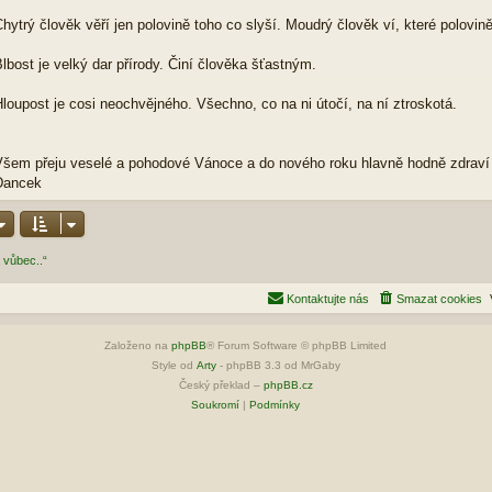
hytrý člověk věří jen polovině toho co slyší. Moudrý člověk ví, které polovin
lbost je velký dar přírody. Činí člověka šťastným.
loupost je cosi neochvějného. Všechno, co na ni útočí, na ní ztroskotá.
šem přeju veselé a pohodové Vánoce a do nového roku hlavně hodně zdraví 
Dancek
 vůbec..“
Kontaktujte nás
Smazat cookies
Založeno na
phpBB
® Forum Software © phpBB Limited
Style od
Arty
- phpBB 3.3 od MrGaby
Český překlad –
phpBB.cz
Soukromí
|
Podmínky