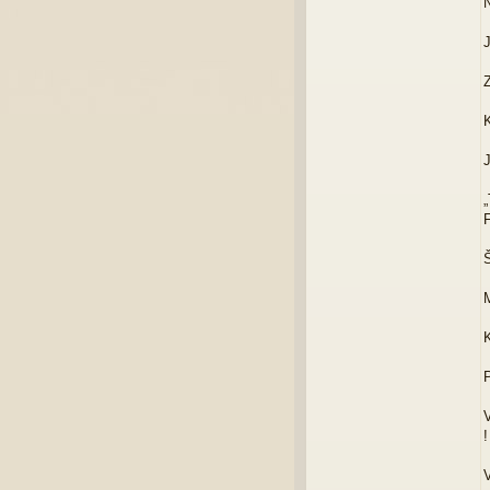
N
J
Z
K
J
„
F
Š
M
P
V
V