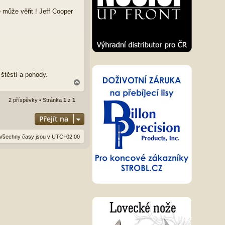
ě může věřit ! Jeff Cooper
štěstí a pohody.
N
a
h
2 příspěvky • Stránka
1
z
1
o
r
Přejít na
u
Všechny časy jsou v
UTC+02:00