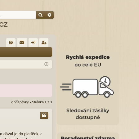
Hledat
Pokročilé hledání
.CZ
R
FA
řih
eg
Q
lá
ist
sit
ro
se
va
t
2 příspěvky • Stránka
1
z
1
 dával je do platíček k