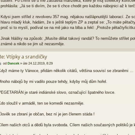
sušení. Po chvíli se u mě zastavila manželka, které je můj střelecký koníček s
ě
prohlásila: „Já se ti divím, že se ti chce chodit pro každou nábojnici až k terči
v
e
Kdysi jsem střílel z revolveru 357 mag. nějakou našlápnutější laborací. Ze s
k
hlavu mladý kluk, hádám, že s ještě teplým ZP a zeptal se: „To máte pětačty
proč si to myslí, podíval se na mě jako na blba a řekl: „Protože pětačtyřicítk
Jinak hlášky na způsob: „Musíte dělat takový randál? To nemůžete střílet po
známé a nikdo se jim už nezasměje.
Re: Vtípky a srandičky
P
od
Dancek
»
úte 24.12.2019, 8:29
ř
dyž máme ty Vánoce, přidám několik citátů, většina souvisí se zbraněmi …
í
s
p
noho nábojů by mi vadilo pouze tehdy, kdyby můj dům hořel.
ě
v
EGETARIÁN je staré indiánské slovo, označující špatného lovce.
e
k
do sloužil v armádě, ten se komedii nezasměje.
lověk se zbraní je občan, bez ní je jen členem stáda !
ílem našich otců a dědů byla svoboda. Cílem našich současných politiků je k