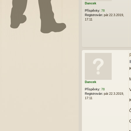
Dancek
Příspěvky:
78
Registrován:
pát 22.3.2019,
17:11
K
M
Dancek
Příspěvky:
78
V
Registrován:
pát 22.3.2019,
17:11
K
Č
C