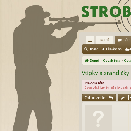
Domů
Fóra
yc
Hledat
Přihlásit se
hl
Domů
Obsah fóra
Osta
é
Vtípky a srandičky
od
Pravidla fóra
ka
Jsou věci, které může být zajím
zy
Odpovědět