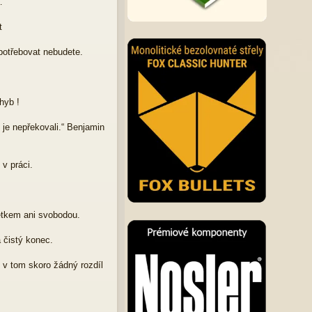
…
t
 potřebovat nebudete.
hyb !
í je nepřekovali.“ Benjamin
v práci.
etkem ani svobodou.
a čistý konec.
í v tom skoro žádný rozdíl