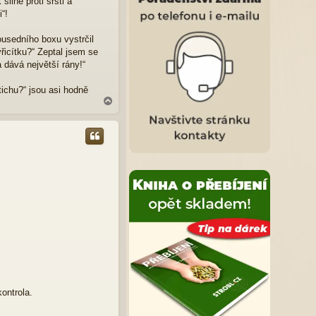
ilně proti srsti a
“!
ousedního boxu vystrčil
řicítku?“ Zeptal jsem se
a dává největší rány!“
tichu?“ jsou asi hodně
N
a
h
o
r
u
ontrola.