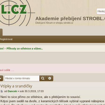
Akademie přebíjení STROBL
Diskuzní fórum e-shopu strobl.cz
Registrovat
tní
Příhody ze střelnice a vůbec..
avé sdělit ….
Hledat
Pokročilé hledání
Vtípky a srandičky
P
od
Dancek
»
sob 30.3.2019, 17:03
ř
Není to sice přímo ze střelnice, ale s přebíjením to souvisí.
í
Kdysi jsem seděl na dvoře, z keramických tělísek vybíral vyprané nábojnice a
s
p