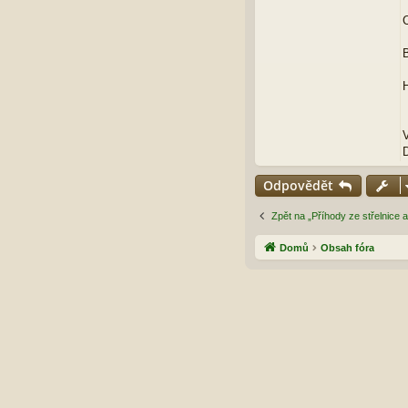
C
B
H
V
Odpovědět
Zpět na „Příhody ze střelnice a
Domů
Obsah fóra