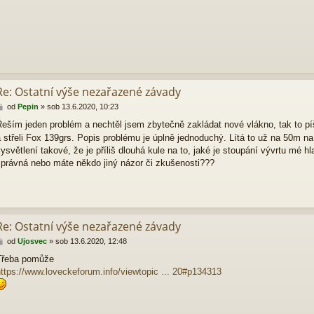
ě
v
e
k
Re: Ostatní výše nezařazené závady
P
od
Pepin
»
sob 13.6.2020, 10:23
ř
eším jeden problém a nechtěl jsem zbytečně zakládat nové vlákno, tak to pí
í
 střeli Fox 139grs. Popis problému je úplně jednoduchý. Lítá to už na 50m na
s
p
ysvětlení takové, že je příliš dlouhá kule na to, jaké je stoupání vývrtu mé 
ě
právná nebo máte někdo jiný názor či zkušenosti???
v
e
k
Re: Ostatní výše nezařazené závady
P
od
Ujosvec
»
sob 13.6.2020, 12:48
ř
Třeba pomůže
í
ttps://www.loveckeforum.info/viewtopic ... 20#p134313
s
p
ě
v