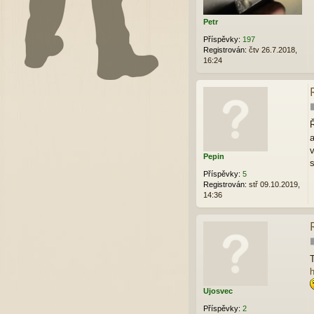
Petr
Příspěvky:
197
Registrován:
čtv 26.7.2018,
16:24
Ř
a
v
Pepin
s
Příspěvky:
5
Registrován:
stř 09.10.2019,
14:36
h
Ujosvec
Příspěvky:
2