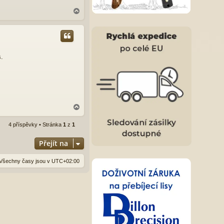
N
a
h
o
r
u
s.
N
a
h
4 příspěvky • Stránka
1
z
1
o
r
Přejít na
u
Všechny časy jsou v
UTC+02:00