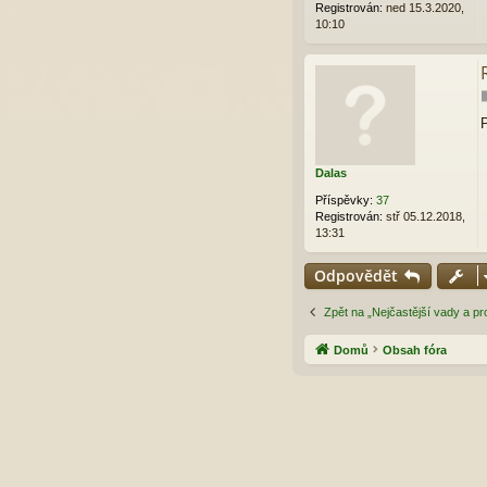
Registrován:
ned 15.3.2020,
10:10
P
Dalas
Příspěvky:
37
Registrován:
stř 05.12.2018,
13:31
Odpovědět
Zpět na „Nejčastější vady a p
Domů
Obsah fóra