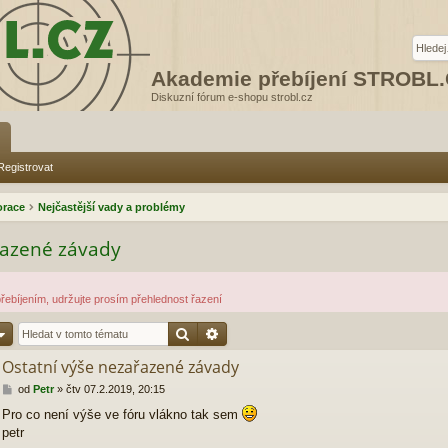
Akademie přebíjení STROBL
Diskuzní fórum e-shopu strobl.cz
Registrovat
orace
Nejčastější vady a problémy
řazené závady
ebíjením, udržujte prosím přehlednost řazení
Hledat
Pokročilé hledání
Ostatní výše nezařazené závady
P
od
Petr
»
čtv 07.2.2019, 20:15
ř
Pro co není výše ve fóru vlákno tak sem
í
petr
s
p