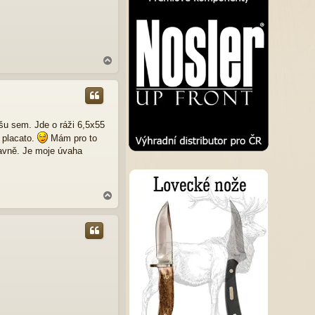
N
a
h
o
r
u
šu sem. Jde o ráži 6,5x55
 placato.
Mám pro to
hlavně. Je moje úvaha
N
a
h
o
r
u