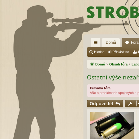
Domů
Fóra
yc
Hledat
Přihlásit se
hl
Domů
Obsah fóra
Lab
é
Ostatní výše neza
od
Pravidla fóra
ka
Vše o problémech spojených s př
zy
Odpovědět