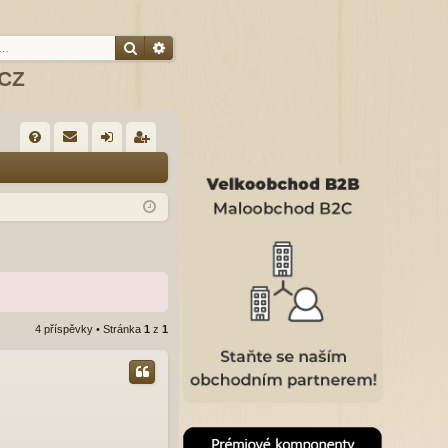
Hledat
Pokročilé hledání
.CZ
R
FA
řih
eg
Q
lá
ist
sit
ro
se
va
t
4 příspěvky • Stránka
1
z
1