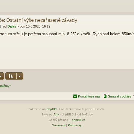
e
k
Re: Ostatní výše nezařazené závady
P
od
Dalas
»
pon 15.6.2020, 16:19
ř
ro tuto střelu je potřeba stoupání min. 8.25" a kratší. Rychlosti kolem 850m/
í
s
p
ě
v
e
k
roblémy“
Kontaktujte nás
Smazat cookies
Založeno na
phpBB
® Forum Software © phpBB Limited
Style od
Arty
- phpBB 3.3 od MrGaby
Český překlad –
phpBB.cz
Soukromí
|
Podmínky