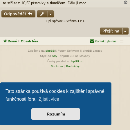
p
to střílet z 10,5" pístovky s tlumičem. Děkuji moc.
ě
v
Odpovědět
e
k
r
1 příspěvek • Stránka
1
z
1
Přejít na
Domů
Obsah fóra
Kontaktujte nás
Založeno na
phpBB
® Forum Software © phpBB Limited
Style od
Arty
- phpBB 3.3 od MrGaby
Český překlad –
phpBB.cz
Soukromí
|
Podmínky
Tato stránka používá cookies k zajištění správné
funkčnosti fóra.
Zjistit více
Rozumím