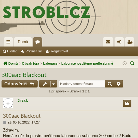
Domů
yc
ór
řih
eg
Hledat
Přihlásit se
Registrovat
hl
a
lá
ist
H
Domů
Obsah fóra
Laborace
Laborace rozděleno podle zbraně
é
sit
ro
l
300aac Blackout
e
od
se
va
Hledat
Pokroči
Odpovědět
d
ka
t
a
1 příspěvek • Stránka
1
z
1
zy
t
Jirsa.L
300aac Blackout
P
stř 05.10.2022, 17:27
ř
Zdravím,
í
Nemáte někdo prosím ověřenou laboraci na subsonic 300aac blk? Budu
s