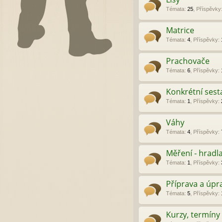
Témata
:
25
,
Příspěvky
Matrice
Témata
:
4
,
Příspěvky
:
Prachovače
Témata
:
6
,
Příspěvky
:
Konkrétní sesta
Témata
:
1
,
Příspěvky
:
Váhy
Témata
:
4
,
Příspěvky
:
Měření - hradla
Témata
:
1
,
Příspěvky
:
Příprava a úpr
Témata
:
5
,
Příspěvky
:
Kurzy, termíny