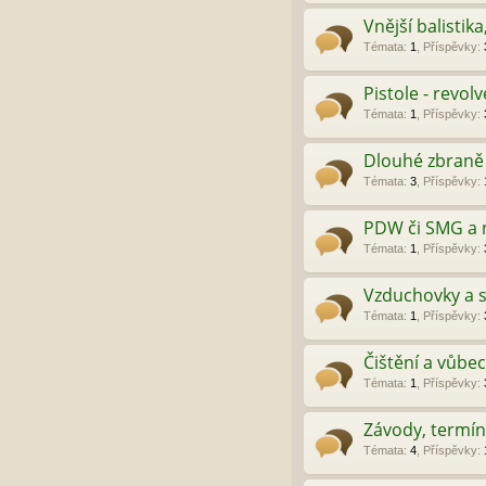
Vnější balistik
Témata
:
1
,
Příspěvky
:
Pistole - revolv
Témata
:
1
,
Příspěvky
:
Dlouhé zbraně
Témata
:
3
,
Příspěvky
:
PDW či SMG a 
Témata
:
1
,
Příspěvky
:
Vzduchovky a s
Témata
:
1
,
Příspěvky
:
Čištění a vůbec
Témata
:
1
,
Příspěvky
:
Závody, termín
Témata
:
4
,
Příspěvky
: