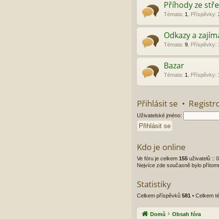
Příhody ze stře
Témata
:
1
,
Příspěvky
:
Odkazy a zajím
Témata
:
9
,
Příspěvky
:
Bazar
Témata
:
1
,
Příspěvky
:
Přihlásit se
•
Registr
Uživatelské jméno:
Kdo je online
Ve fóru je celkem
155
uživatelů :: 
Nejvíce zde současně bylo příto
Statistiky
Celkem příspěvků
581
• Celkem t
Domů
Obsah fóra