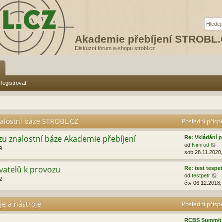
Akademie přebíjení STROBL
Diskuzní fórum e-shopu strobl.cz
Registrovat
alostní báze STROBL.CZ
Poslední přís
zu znalostní báze Akademie přebíjení
Re: Vkládání p
Z
od
Nimrod
9
o
sob 28.11.2020
b
r
vatelů k provozu
Re: test tespe
a
Z
od
testpetr
2
z
o
čtv 06.12.2018,
i
b
t
r
oje a nástroje
Poslední přís
p
a
o
z
s
i
RCBS Summit 