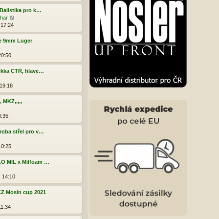
Balistika pro k…
Z
har
o
 17:24
b
r
ce 9mm Luger
a
z
20:50
i
t
Tikka CTR, hlave…
p
o
 19:18
s
l
 MKZ,,,,,
e
d
8:35
n
í
roba střel pro v…
p
ř
10:25
í
s
LO MIL x Milfoam …
p
ě
, 14:10
v
e
Z Mosin cup 2021
k
11:34