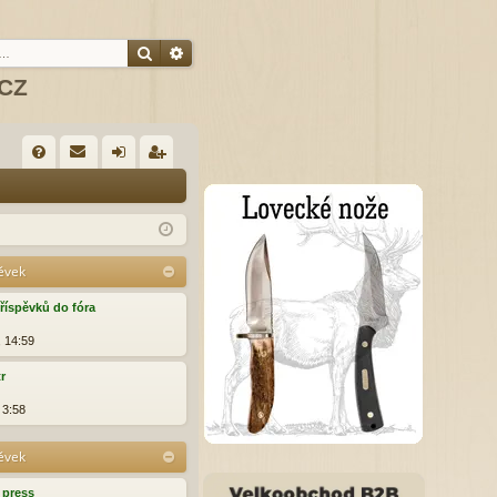
Hledat
Pokročilé hledání
.CZ
R
FA
řih
eg
Q
lá
ist
sit
ro
pěvek
se
va
říspěvků do fóra
t
, 14:59
tr
 3:58
pěvek
press