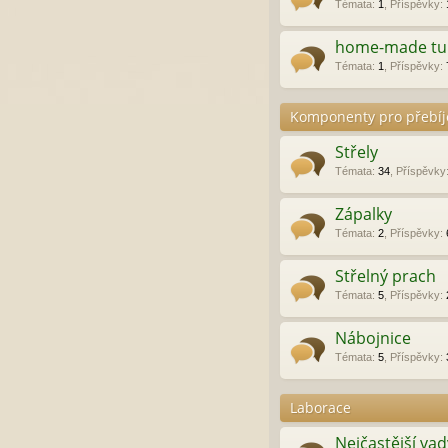
Témata
:
1
,
Příspěvky
:
home-made tuni
Témata
:
1
,
Příspěvky
:
Komponenty pro přebíje
Střely
Témata
:
34
,
Příspěvky
Zápalky
Témata
:
2
,
Příspěvky
:
Střelný prach
Témata
:
5
,
Příspěvky
:
Nábojnice
Témata
:
5
,
Příspěvky
:
Laborace
Nejčastější va