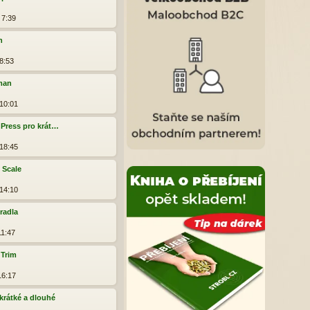
 7:39
h
8:53
man
 10:01
 Press pro krát…
 18:45
 Scale
 14:10
radla
11:47
 Trim
16:17
 krátké a dlouhé