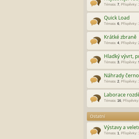
Témata
:
7
,
Příspěvky
:
Quick Load
Témata
:
6
,
Příspěvky
:
Krátké zbraně
Témata
:
4
,
Příspěvky
:
Hladký vývrt, 
Témata
:
3
,
Příspěvky
:
Náhrady černo
Témata
:
2
,
Příspěvky
:
Laborace rozd
Témata
:
16
,
Příspěvky
Ostatní
Výstavy a velet
Témata
:
1
,
Příspěvky
: