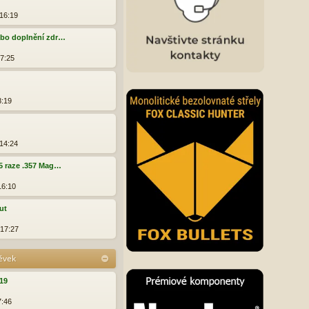
e
 16:19
d
n
ebo doplnění zdr…
p
17:25
ř
l
s
p
8:19
ě
v
e
Z
k
 14:24
95 raze .357 Mag…
16:10
ut
 17:27
pěvek
019
7:46