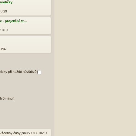
randičky
 8:29
e - projekční st…
 10:07
11:47
aticky při každé návštěvě
h 5 minut)
Všechny časy jsou v
UTC+02:00